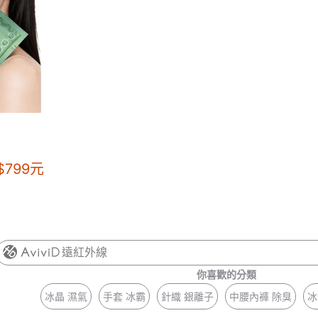
$
799
元
遠紅外線
你喜歡的分類
冰晶 濕氣
手套 冰霸
針織 銀離子
中腰內褲 除臭
冰