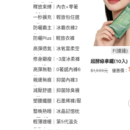
包2件9折
釋放束縛｜內衣+零著
感內褲
一秒擴充｜輕旅包任選
2件2190
防曬霸主｜冰霸衣褲2
件$1790
防曬Plus｜輕旅衣褲
$2190
高彈透氣｜冰氧雲柔空
F(速達)
氣褲
修身顯瘦｜-3度冰柔褲
超酵綠拿鐵(10入)
790起
高彈無勒｜0著感內褲6
$
1,599
元
優惠價：
件$1290
親膚無痕｜抑菌內褲3
件$790
減壓舒適｜抑菌除臭襪
3雙$660
塑腰纖腿｜石墨烯褲/壓
力褲
整晚熟睡｜冰晶記憶枕
2顆9折
輕薄速暖｜第5代溫灸
發熱衣