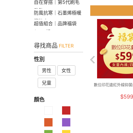
自在穿搭｜第5代刷毛
發熱Bra T
防風抗寒｜石墨烯極暖
衝鋒衣
超值組合｜品牌福袋
$599起
尋找商品
FILTER
性別
男性
女性
兒童
數位印花遠紅外線抑菌
件組 童90-1
$59
顏色