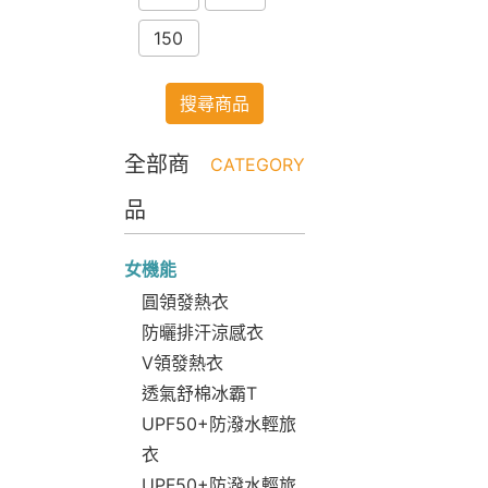
150
搜尋商品
全部商
CATEGORY
品
女機能
圓領發熱衣
防曬排汗涼感衣
V領發熱衣
透氣舒棉冰霸T
UPF50+防潑水輕旅
衣
UPF50+防潑水輕旅