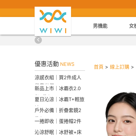
男機能
女
優惠活動
NEWS
首頁
>
線上訂購
>
涼感衣組｜買2件成人
兒童半價
新品上市｜冰霸衣2.0
任2件$2290
夏日沁涼｜冰霸T+輕旅
褲
戶外必備｜折疊套鏡2
件$1790
一捲即收｜蛋捲帽2件
1790
沁涼舒眠｜冰舒被+床