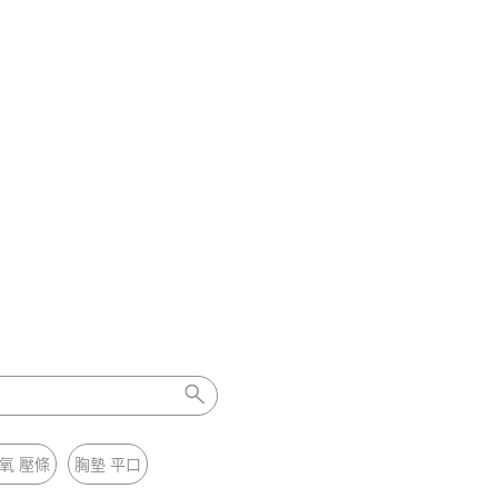
氧 壓條
胸墊 平口