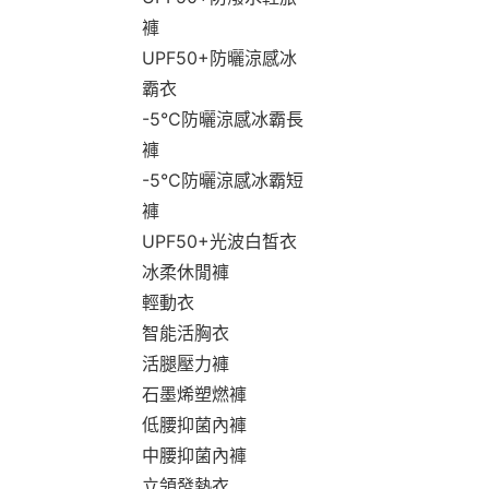
褲
UPF50+防曬涼感冰
霸衣
-5°C防曬涼感冰霸長
褲
-5°C防曬涼感冰霸短
褲
UPF50+光波白皙衣
冰柔休閒褲
輕動衣
智能活胸衣
活腿壓力褲
石墨烯塑燃褲
低腰抑菌內褲
中腰抑菌內褲
立領發熱衣