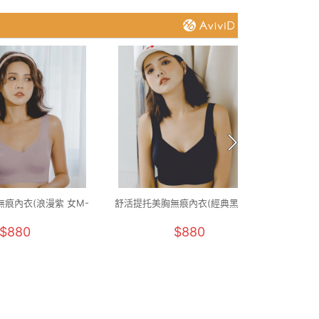
痕內衣(浪漫紫 女M-
舒活提托美胸無痕內衣(經典黑 女M-
石墨烯
2XL)
2XL)
$880
$880