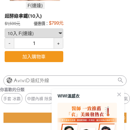
F(速達)
超酵綠拿鐵(10入)
$
799
元
$
1,599
元
優惠價：
-
+
加入購物車
遠紅外線
你喜歡的分類
WIWI溫感衣
手套 冰霸
中腰內褲 除臭
針織 銀離子
冰氧 壓條
冰晶 濕氣
猜你喜歡