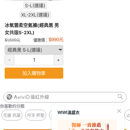
S-L(速達)
XL-2XL(速達)
冰氧雲柔空氣褲(經典黑 男
女共版S-2XL)
$
990
元
$
1,599
元
優惠價：
-
+
加入購物車
遠紅外線
你喜歡的分類
WIWI溫感衣
花邊 抗菌
月牙 杯墊
長版 方領
壓條 著感
抗菌 無痕褲
止