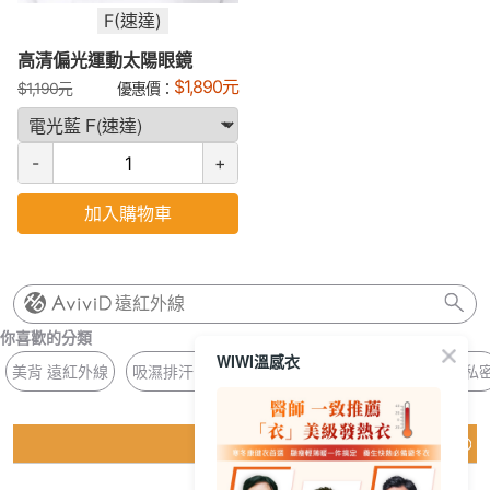
F(速達)
高清偏光運動太陽眼鏡
$
1,890
元
$
1,190
元
優惠價：
-
+
加入購物車
遠紅外線
你喜歡的分類
WIWI溫感衣
美背 遠紅外線
吸濕排汗 枕套
口罩 MIT
男童 銀河
無痕 私
猜你喜歡