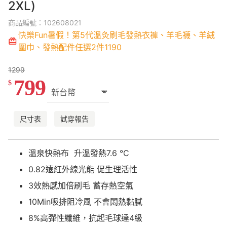
2XL)
商品編號：102608021
快樂Fun暑假！第5代溫灸刷毛發熱衣褲、羊毛襪、羊絨
圍巾、發熱配件任選2件1190
1299
799
$
尺寸表
試穿報告
溫泉快熱布 升溫發熱7.6 °C
0.82遠紅外線光能 促生理活性
3效熱感加倍刷毛 蓄存熱空氣
10Min吸排阻冷風 不會悶熱黏膩
8%高彈性纖維，抗起毛球達4級