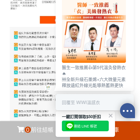
醫生一致推薦👍第5代溫灸發熱衣
🔥
🆕全新升級石墨烯+六大微量元素
釋放遠紅外線光能導熱蓄熱更快
回覆至 WIWI溫感衣
一鍵訂閱領取$50折扣
連結 LINE 帳號
0
前往結帳
加入購物車