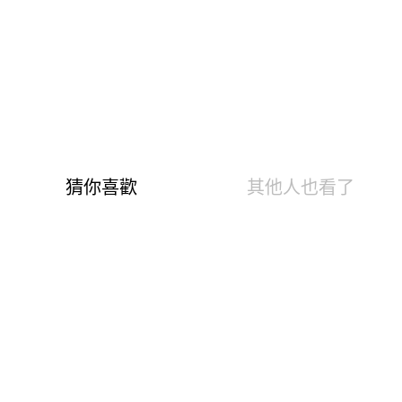
膚 女M-2XL)
商品編號：180001073
快樂Fun暑假！抗菌0著感內褲、親膚無痕/冰氧雲柔內
褲、抑菌內褲6件$1290
999
399
$
尺寸表
試穿報告
抑菌除臭+鋅離子布料 減菌率高達99.9%
遠紅外線奈米纖維 平均放射率達0.82
彈性纖維達17% 穿起來舒適有彈性
Y型中空斷面 可迅速吸收水分
環保水漾膠原蛋白 潤澤肌膚淨味清新