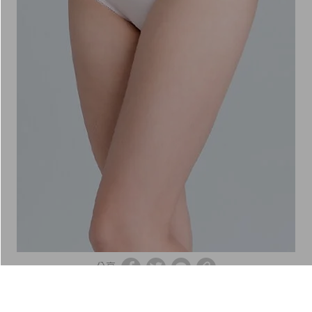
分享
漾彩遠紅外線抑菌基本中腰內褲(粉嫩