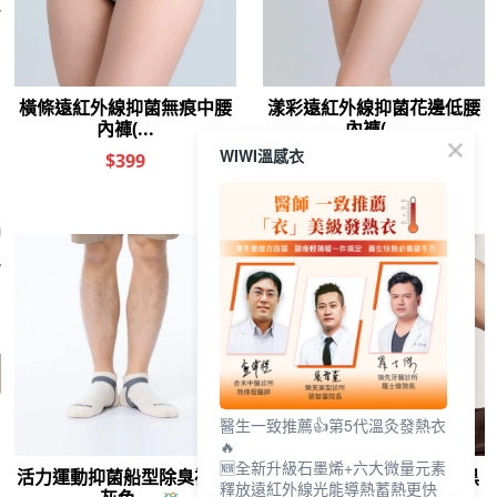
石墨烯舒眠枕
冰氧雲柔無痕內褲
舒活提托美胸無痕
石墨
(燕麥奶 F)
內衣(浪漫紫 女M-
(純淨
$1590
$250
$880
$
WIWI溫感衣
2XL)
遠紅外線
你喜歡的分類
遠紅外線 三角內褲
遠紅外線 玫瑰
遠紅外線 福袋
內褲 大理花
你剛剛看了
醫生一致推薦👍第5代溫灸發熱衣
🔥
🆕全新升級石墨烯+六大微量元素
釋放遠紅外線光能導熱蓄熱更快