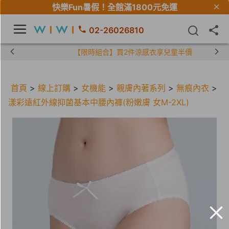
快樂Fun暑假！
全館滿1800元免運
02-26026810
【限時組合】買2件涼感衣享兒童半價
首頁
>
線上訂購
>
女機能
>
親膚內著系列
>
無痕內衣
>
漾彩遠紅外線抑菌基本中腰內褲(粉嫩膚 女M-2XL)