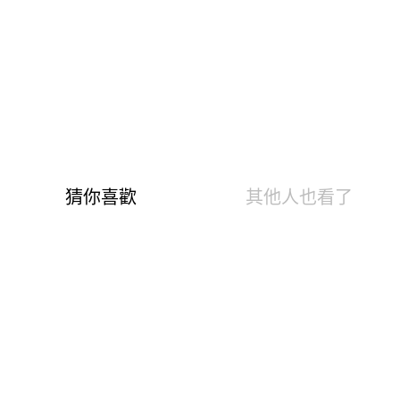
白 女M-2XL)
商品編號：180002010
快樂Fun暑假！抗菌0著感內褲、親膚無痕/冰氧雲柔內
褲、抑菌內褲6件$1290
999
399
$
尺寸表
試穿報告
抑菌除臭+鋅離子布料 減菌率高達99.9%
遠紅外線奈米纖維 平均放射率達0.82
彈性纖維達17% 穿起來舒適有彈性
Y型中空斷面 可迅速吸收水分
環保水漾膠原蛋白 潤澤肌膚淨味清新