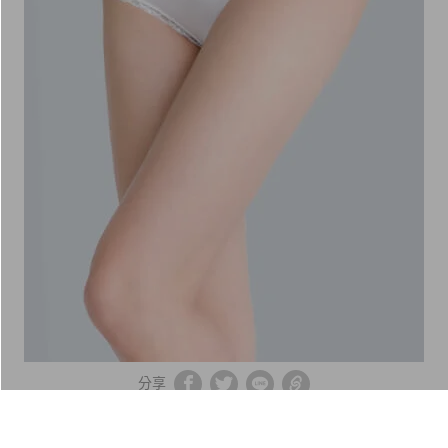
分享
漾彩遠紅外線抑菌經典中腰內褲(純淨