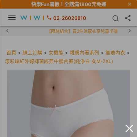
快樂Fun暑假！
全館滿1800元免運
02-26026810
【限時組合】買2件涼感衣享兒童半價
首頁
>
線上訂購
>
女機能
>
親膚內著系列
>
無痕內衣
>
漾彩遠紅外線抑菌經典中腰內褲(純淨白 女M-2XL)