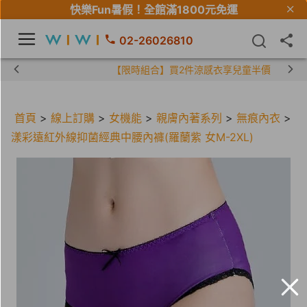
快樂Fun暑假！
全館滿1800元免運
02-26026810
【限時組合】買2件涼感衣享兒童半價
首頁
>
線上訂購
>
女機能
>
親膚內著系列
>
無痕內衣
>
漾彩遠紅外線抑菌經典中腰內褲(羅蘭紫 女M-2XL)