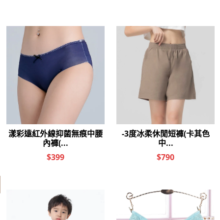
其他人也看了