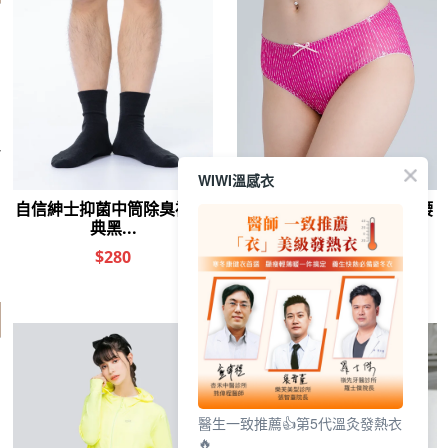
WIWI溫感衣
透氣舒棉冰霸T(麻
小法國低腰蕾絲內
UPF50+防潑水冰
UPF
花灰 男女共版M-
褲(淡橘 女F)
霸輕旅褲(松林綠
霸輕
$699
$129
$1290
$
5XL)
男女共版S-5XL)
男女共
你剛剛看了
醫生一致推薦👍第5代溫灸發熱衣
🔥