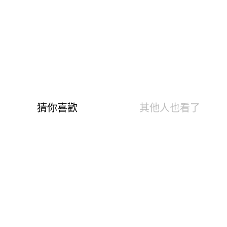
漾彩遠紅外線抑菌花邊低腰內褲(戀愛
粉 女M-2XL)
商品編號：180003034
快樂Fun暑假！抗菌0著感內褲、親膚無痕/冰氧雲柔內
褲、抑菌內褲6件$1290
999
399
$
尺寸表
試穿報告
抑菌除臭+鋅離子布料 減菌率高達99.9%
遠紅外線奈米纖維 平均放射率達0.82
彈性纖維達17% 穿起來舒適有彈性
Y型中空斷面 可迅速吸收水分