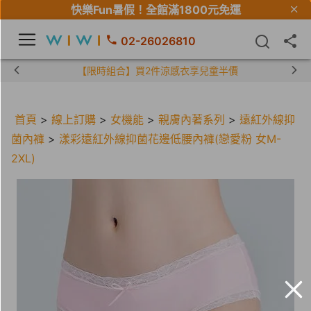
快樂Fun暑假！
全館滿1800元免運
02-26026810
【限時組合】買2件涼感衣享兒童半價
首頁
>
線上訂購
>
女機能
>
親膚內著系列
>
遠紅外線抑
菌內褲
>
漾彩遠紅外線抑菌花邊低腰內褲(戀愛粉 女M-
2XL)