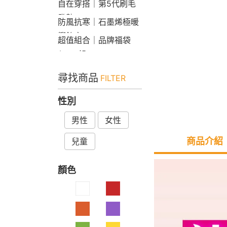
自在穿搭｜第5代刷毛
發熱Bra T
防風抗寒｜石墨烯極暖
衝鋒衣
超值組合｜品牌福袋
$599起
尋找商品
FILTER
性別
男性
女性
商品介紹
兒童
顏色