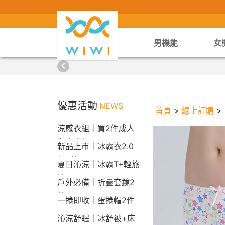
男機能
女
優惠活動
NEWS
首頁
>
線上訂購
>
涼感衣組｜買2件成人
兒童半價
新品上市｜冰霸衣2.0
任2件$2290
夏日沁涼｜冰霸T+輕旅
褲
戶外必備｜折疊套鏡2
件$1790
一捲即收｜蛋捲帽2件
1790
沁涼舒眠｜冰舒被+床