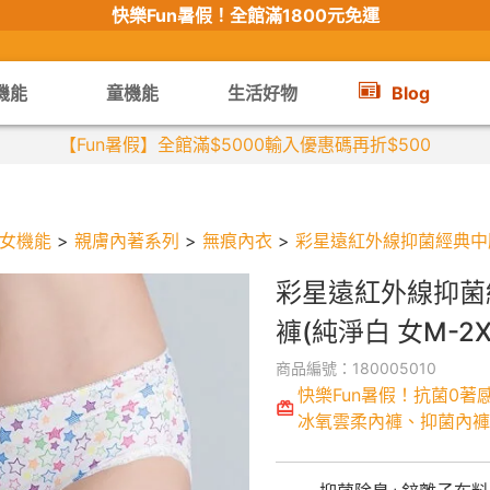
快樂Fun暑假！
全館滿1800元免運
機能
童機能
生活好物
Blog
【限時組合】買2件涼感衣享兒童半價
女機能
>
親膚內著系列
>
無痕內衣
>
彩星遠紅外線抑菌經典中腰內
彩星遠紅外線抑菌
褲(純淨白 女M-2X
商品編號：180005010
快樂Fun暑假！抗菌0著
冰氧雲柔內褲、抑菌內褲6