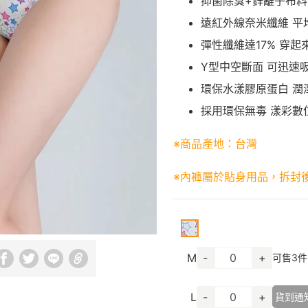
抑菌除臭+鋅離子布料 
遠紅外線奈米纖維 平均
彈性纖維達17% 穿
Y型中空斷面 可迅速
環保水漾膠原蛋白 潤
採用環保無毒 漾彩數
※商品產地：台灣
※內褲屬於貼身用品，拆封
M
-
+
可售
3
件
L
-
+
貨到通