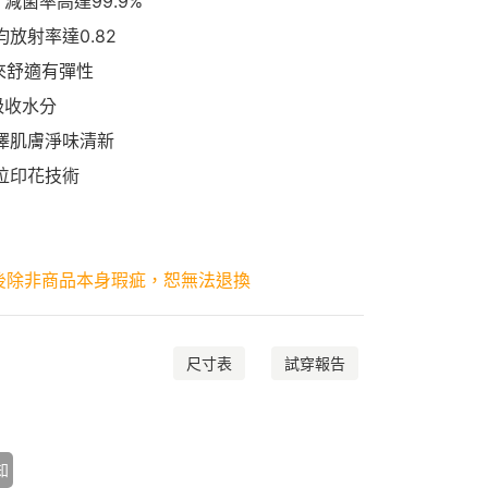
減菌率高達99.9%
放射率達0.82
起來舒適有彈性
吸收水分
澤肌膚淨味清新
位印花技術
後除非商品本身瑕疵，恕無法退換
尺寸表
試穿報告
知