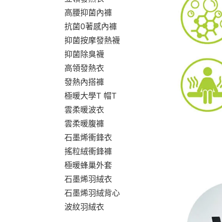
高腰抑菌內褲
抗菌0著感內褲
抑菌按摩發熱襪
抑菌除臭襪
高領發熱衣
發熱內搭褲
極暖大學T 帽T
雲柔暖波衣
雲柔暖腹褲
石墨烯衝鋒衣
搖粒絨衝鋒褲
極暖蜂巢外套
石墨烯羽絨衣
石墨烯羽絨背心
波紋羽絨衣