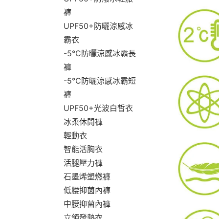
褲
UPF50+防曬涼感冰
霸衣
-5°C防曬涼感冰霸長
褲
-5°C防曬涼感冰霸短
褲
UPF50+光波白皙衣
冰柔休閒褲
輕動衣
智能活胸衣
活腿壓力褲
石墨烯塑燃褲
低腰抑菌內褲
中腰抑菌內褲
立領發熱衣