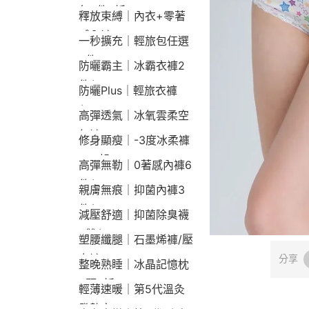
包2件9折
釋放束縛｜內衣+零著
感內褲
一秒擴充｜輕旅包任選
2件2190
防曬霸主｜冰霸衣褲2
件$1790
防曬Plus｜輕旅衣褲
$2190
高彈透氣｜冰氧雲柔空
氣褲
修身顯瘦｜-3度冰柔褲
790起
高彈無勒｜0著感內褲6
件$1290
親膚無痕｜抑菌內褲3
件$790
減壓舒適｜抑菌除臭襪
3雙$660
塑腰纖腿｜石墨烯褲/壓
力褲
分享
整晚熟睡｜冰晶記憶枕
2顆9折
輕薄速暖｜第5代溫灸
發熱衣