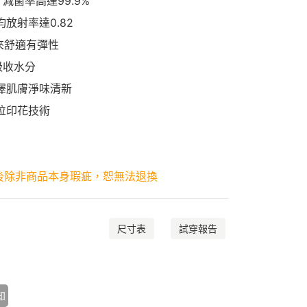
減菌率高達99.9%
放射率達0.82
起來舒適有彈性
吸收水分
澤肌膚淨味清新
位印花技術
後除非商品本身瑕疵，恕無法退換
尺寸表
試穿報告
知