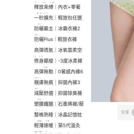
包2件9折
釋放束縛｜內衣+零著
感內褲
一秒擴充｜輕旅包任選
2件2190
防曬霸主｜冰霸衣褲2
件$1790
防曬Plus｜輕旅衣褲
$2190
高彈透氣｜冰氧雲柔空
氣褲
修身顯瘦｜-3度冰柔褲
790起
高彈無勒｜0著感內褲6
件$1290
親膚無痕｜抑菌內褲3
件$790
減壓舒適｜抑菌除臭襪
3雙$660
塑腰纖腿｜石墨烯褲/壓
力褲
分享
整晚熟睡｜冰晶記憶枕
2顆9折
輕薄速暖｜第5代溫灸
發熱衣