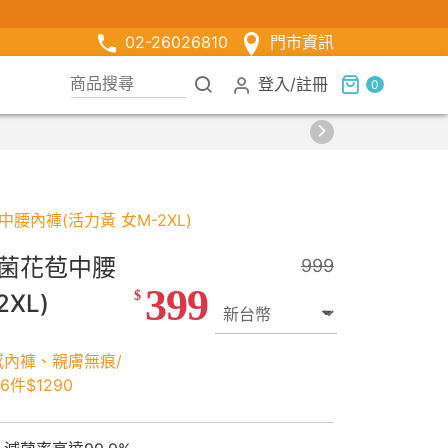
02-26026810
門市資訊
登入
/
註冊
0
件涼感衣享兒童半價
腰內褲(活力黃 女M-2XL)
菌花苞中腰
999
399
$
XL)
感內褲、親膚無痕/
件$1290