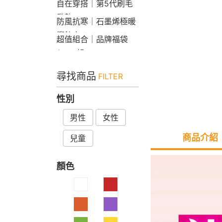
自在穿搭｜第5代刷毛
發熱Bra T
防風抗寒｜石墨烯極暖
衝鋒衣
超值組合｜品牌福袋
$599起
尋找商品
FILTER
性別
男性
女性
商品介紹
兒童
顏色