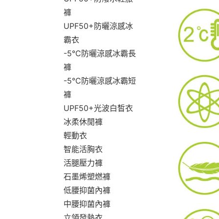
褲
UPF50+防曬涼感冰
霸衣
-5°C防曬涼感冰霸長
褲
-5°C防曬涼感冰霸短
褲
UPF50+光波白皙衣
冰柔休閒褲
輕動衣
智能活胸衣
活腿壓力褲
石墨烯塑燃褲
低腰抑菌內褲
中腰抑菌內褲
立領發熱衣