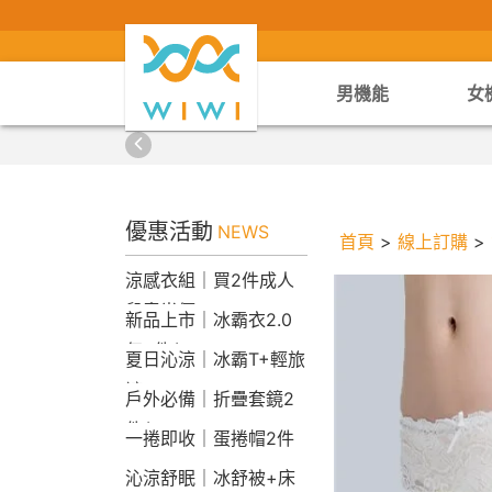
男機能
女
優惠活動
NEWS
首頁
>
線上訂購
>
涼感衣組｜買2件成人
兒童半價
新品上市｜冰霸衣2.0
任2件$2290
夏日沁涼｜冰霸T+輕旅
褲
戶外必備｜折疊套鏡2
件$1790
一捲即收｜蛋捲帽2件
1790
沁涼舒眠｜冰舒被+床