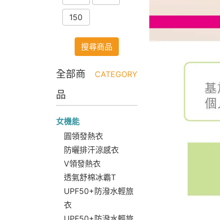
150
搜尋商品
全部商
CATEGORY
品
女機能
圓領發熱衣
防曬排汗涼感衣
V領發熱衣
透氣舒棉冰霸T
UPF50+防潑水輕旅
衣
UPF50+防潑水輕旅