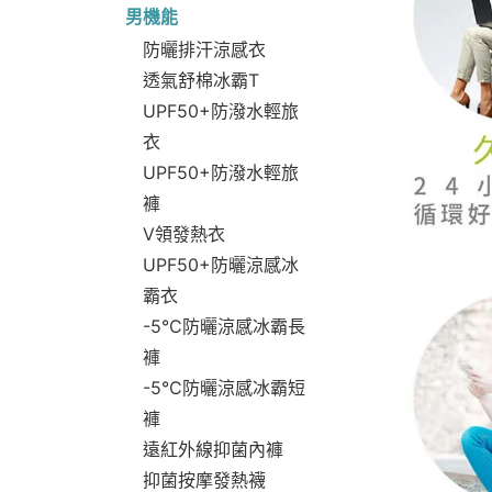
男機能
防曬排汗涼感衣
透氣舒棉冰霸T
UPF50+防潑水輕旅
衣
UPF50+防潑水輕旅
褲
V領發熱衣
UPF50+防曬涼感冰
霸衣
-5°C防曬涼感冰霸長
褲
-5°C防曬涼感冰霸短
褲
遠紅外線抑菌內褲
抑菌按摩發熱襪