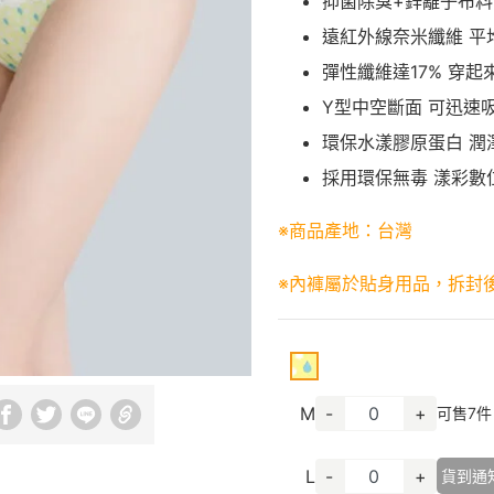
抑菌除臭+鋅離子布料 
遠紅外線奈米纖維 平均
彈性纖維達17% 穿
Y型中空斷面 可迅速
環保水漾膠原蛋白 潤
採用環保無毒 漾彩數
※商品產地：台灣
※內褲屬於貼身用品，拆封
M
-
+
可售
7
件
L
-
+
貨到通