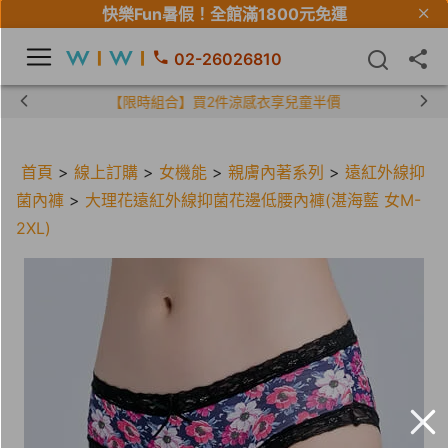
快樂Fun暑假！
全館滿1800元免運
02-26026810
【限時組合】買2件涼感衣享兒童半價
首頁
>
線上訂購
>
女機能
>
親膚內著系列
>
遠紅外線抑
菌內褲
>
大理花遠紅外線抑菌花邊低腰內褲(湛海藍 女M-
2XL)