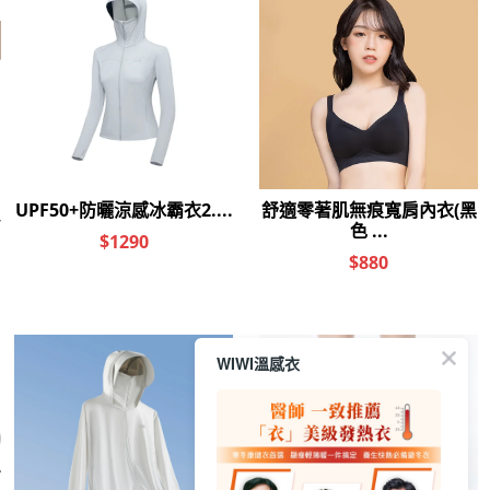
其他人也看了
石墨烯舒眠枕
冰氧雲柔無痕內褲
舒活提托美胸無痕
石墨
(燕麥奶 F)
內衣(浪漫紫 女M-
(純淨
$1590
$250
$880
$
WIWI溫感衣
2XL)
遠紅外線
你喜歡的分類