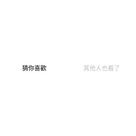
大理花遠紅外線抑菌花邊低腰內褲(湛
海藍 女M-2XL)
商品編號：180018050
速達
下單後24小時寄出(不含例假日)
快樂Fun暑假！抗菌0著感內褲、親膚無痕/冰氧雲柔內
褲、抑菌內褲6件$1290
999
399
$
尺寸表
試穿報告
抑菌除臭+鋅離子布料 減菌率高達99.9%
遠紅外線奈米纖維 平均放射率達0.82
彈性纖維達17% 穿起來舒適有彈性