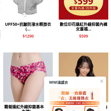
遠紅外線
你喜歡的分類
遠紅外線 三角內褲
遠紅外線 福袋
內褲 冰絲
遠紅外線 玫瑰
其他人也看了
WIWI溫感衣
透氣舒棉冰霸T(麻
小法國低腰蕾絲內
UPF50+防潑水冰
UPF
花灰 男女共版M-
褲(淡橘 女F)
霸輕旅褲(松林綠
霸輕
$699
$129
$1290
$
5XL)
男女共版S-5XL)
男女共