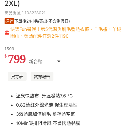
2XL)
商品編號：103228021
速達
下單後24小時寄出(不含例假日)
快樂Fun暑假！第5代溫灸刷毛發熱衣褲、羊毛襪、羊絨
圍巾、發熱配件任選2件1190
1599
799
$
尺寸表
試穿報告
溫泉快熱布 升溫發熱7.6 °C
0.82遠紅外線光能 促生理活性
3效熱感加倍刷毛 蓄存熱空氣
10Min吸排阻冷風 不會悶熱黏膩