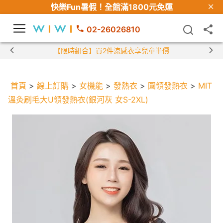
快樂Fun暑假！
全館滿1800元免運
02-26026810
【限時組合】買2件涼感衣享兒童半價
首頁
>
線上訂購
>
女機能
>
發熱衣
>
圓領發熱衣
>
MIT
溫灸刷毛大U領發熱衣(銀河灰 女S-2XL)