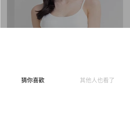
分享
舞動女伶無痕無鋼圈細肩Bra T(純淨白