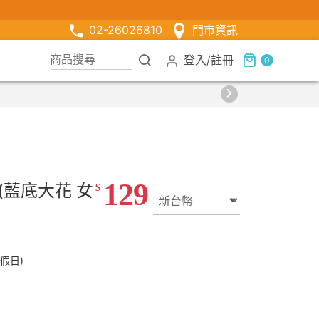
02-26026810
門市資訊
登入
/
註冊
0
129
(藍底大花 女
$
假日)