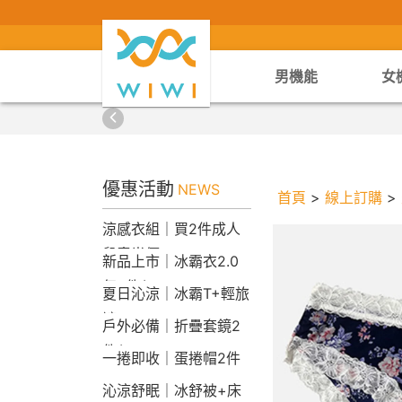
男機能
女
優惠活動
NEWS
首頁
>
線上訂購
>
涼感衣組｜買2件成人
兒童半價
新品上市｜冰霸衣2.0
任2件$2290
夏日沁涼｜冰霸T+輕旅
褲
戶外必備｜折疊套鏡2
件$1790
一捲即收｜蛋捲帽2件
1790
沁涼舒眠｜冰舒被+床