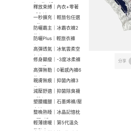
包2件9折
釋放束縛｜內衣+零著
感內褲
一秒擴充｜輕旅包任選
2件2190
防曬霸主｜冰霸衣褲2
件$1790
防曬Plus｜輕旅衣褲
$2190
高彈透氣｜冰氧雲柔空
氣褲
修身顯瘦｜-3度冰柔褲
分享
790起
高彈無勒｜0著感內褲6
件$1290
親膚無痕｜抑菌內褲3
件$790
減壓舒適｜抑菌除臭襪
3雙$660
塑腰纖腿｜石墨烯褲/壓
力褲
整晚熟睡｜冰晶記憶枕
2顆9折
輕薄速暖｜第5代溫灸
發熱衣