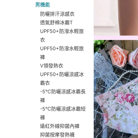
男機能
防曬排汗涼感衣
透氣舒棉冰霸T
UPF50+防潑水輕旅
衣
UPF50+防潑水輕旅
褲
V領發熱衣
UPF50+防曬涼感冰
霸衣
-5°C防曬涼感冰霸長
褲
-5°C防曬涼感冰霸短
褲
遠紅外線抑菌內褲
抑菌按摩發熱襪