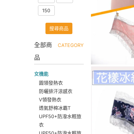
150
搜尋商品
全部商
CATEGORY
品
女機能
圓領發熱衣
防曬排汗涼感衣
V領發熱衣
透氣舒棉冰霸T
UPF50+防潑水輕旅
衣
UPF50+防潑水輕旅