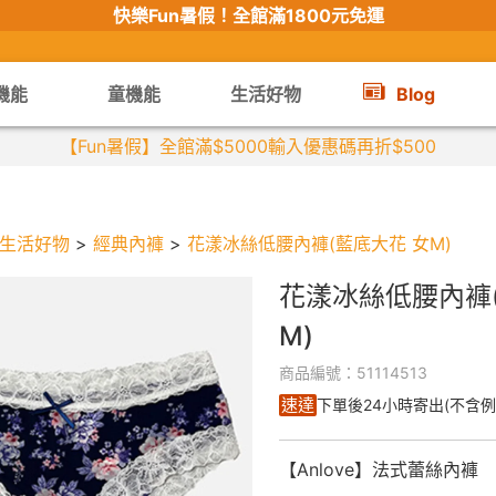
快樂Fun暑假！
全館滿1800元免運
機能
童機能
生活好物
Blog
【Fun暑假】全館滿$5000輸入優惠碼再折$500
生活好物
>
經典內褲
>
花漾冰絲低腰內褲(藍底大花 女M)
花漾冰絲低腰內褲
M)
商品編號：51114513
速達
下單後24小時寄出(不含例
【Anlove】法式蕾絲內褲