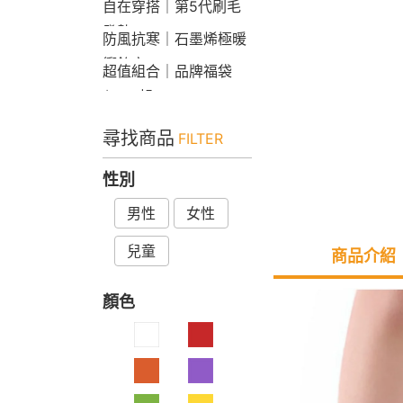
自在穿搭｜第5代刷毛
發熱Bra T
防風抗寒｜石墨烯極暖
衝鋒衣
超值組合｜品牌福袋
$599起
尋找商品
FILTER
性別
男性
女性
兒童
商品介紹
顏色