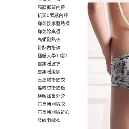
高腰抑菌內褲
抗菌0著感內褲
抑菌按摩發熱襪
抑菌除臭襪
高領發熱衣
發熱內搭褲
極暖大學T 帽T
雲柔暖波衣
雲柔暖腹褲
石墨烯衝鋒衣
搖粒絨衝鋒褲
極暖蜂巢外套
石墨烯羽絨衣
石墨烯羽絨背心
波紋羽絨衣