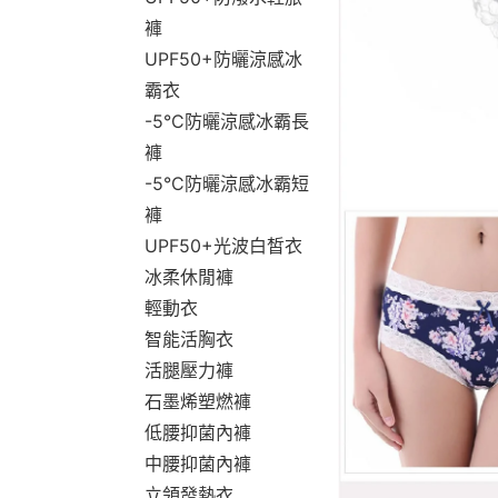
褲
UPF50+防曬涼感冰
霸衣
-5°C防曬涼感冰霸長
褲
-5°C防曬涼感冰霸短
褲
UPF50+光波白皙衣
冰柔休閒褲
輕動衣
智能活胸衣
活腿壓力褲
石墨烯塑燃褲
低腰抑菌內褲
中腰抑菌內褲
立領發熱衣