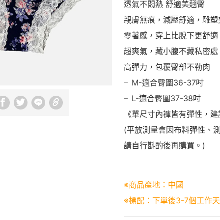
透氣不悶熱 舒適美翹臀
親膚無痕，減壓舒適，雕塑
零著感，穿上比脫下更舒適
超爽氣，藏小腹不藏私密處
高彈力，包覆臀部不勒肉
╴M-適合臀圍36-37吋
╴L-適合臀圍37-38吋
《單尺寸內褲皆有彈性，建
(平放測量會因布料彈性、
請自行斟酌後再購買。)
※商品產地：中國
※標配：下單後3-7個工作