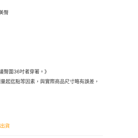
美臀
議臀圍36吋者穿著。》
測量起迄點等因素，與實際商品尺寸略有誤差，
天出貨