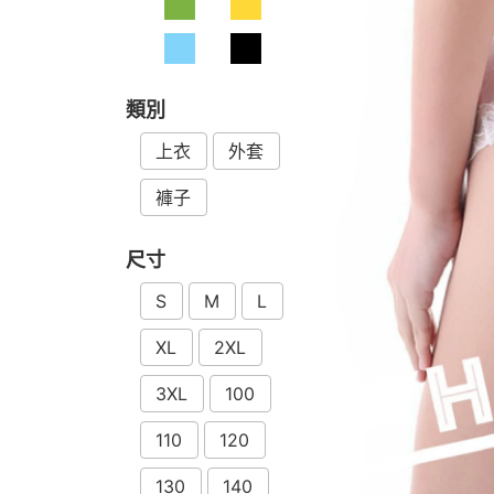
類別
上衣
外套
褲子
尺寸
S
M
L
XL
2XL
3XL
100
110
120
130
140