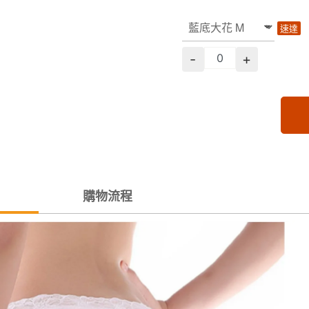
速達
-
+
購物流程