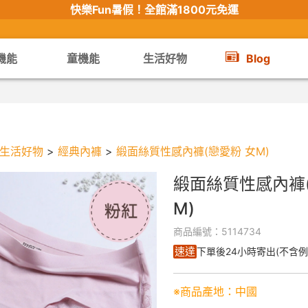
快樂Fun暑假！
全館滿1800元免運
機能
童機能
生活好物
Blog
【限時組合】買2件涼感衣享兒童半價
生活好物
>
經典內褲
>
緞面絲質性感內褲(戀愛粉 女M)
緞面絲質性感內褲(
M)
商品編號：5114734
速達
下單後24小時寄出(不含例
※商品產地：中國