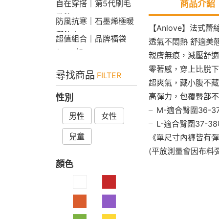
商品介紹
自在穿搭｜第5代刷毛
發熱Bra T
防風抗寒｜石墨烯極暖
【Anlove】法式蕾
衝鋒衣
超值組合｜品牌福袋
透氣不悶熱 舒適美
$599起
親膚無痕，減壓舒適
零著感，穿上比脫下
尋找商品
FILTER
超爽氣，藏小腹不藏
高彈力，包覆臀部不
性別
╴M-適合臀圍36-3
男性
女性
╴L-適合臀圍37-3
兒童
《單尺寸內褲皆有彈
(平放測量會因布料
顏色