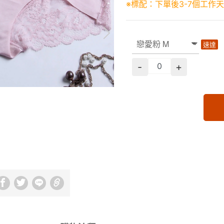
※標配：下單後3-7個工作
速達
-
+