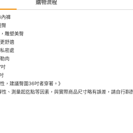
購物流程
絲內褲
翹臀
，雕塑美臀
更舒適
私密處
勒肉
7吋
8吋
性，建議臀圍36吋者穿著。》
彈性、測量起迄點等因素，與實際商品尺寸略有誤差，請自行斟酌