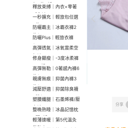
包2件9折
釋放束縛｜內衣+零著
感內褲
一秒擴充｜輕旅包任選
2件2190
防曬霸主｜冰霸衣褲2
件$1790
防曬Plus｜輕旅衣褲
$2190
高彈透氣｜冰氧雲柔空
氣褲
修身顯瘦｜-3度冰柔褲
790起
高彈無勒｜0著感內褲6
件$1290
親膚無痕｜抑菌內褲3
件$790
減壓舒適｜抑菌除臭襪
3雙$660
塑腰纖腿｜石墨烯褲/壓
分享
力褲
整晚熟睡｜冰晶記憶枕
2顆9折
輕薄速暖｜第5代溫灸
發熱衣