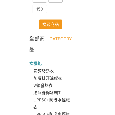
150
搜尋商品
全部商
CATEGORY
品
女機能
圓領發熱衣
防曬排汗涼感衣
V領發熱衣
透氣舒棉冰霸T
UPF50+防潑水輕旅
衣
UPF50+防潑水輕旅