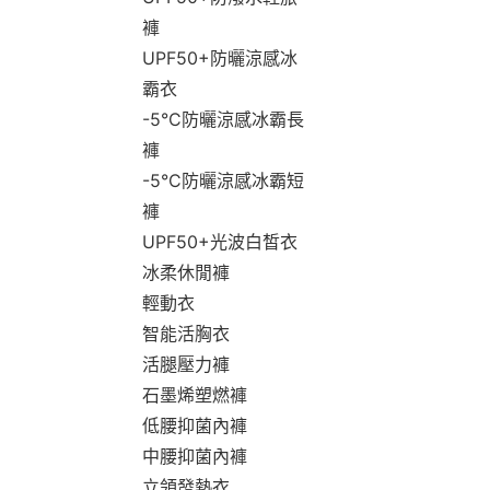
褲
UPF50+防曬涼感冰
霸衣
-5°C防曬涼感冰霸長
褲
-5°C防曬涼感冰霸短
褲
UPF50+光波白皙衣
冰柔休閒褲
輕動衣
智能活胸衣
活腿壓力褲
石墨烯塑燃褲
低腰抑菌內褲
中腰抑菌內褲
立領發熱衣