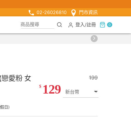
02-26026810
門市資訊
登入
/
註冊
0
戀愛粉 女
199
129
$
假日)