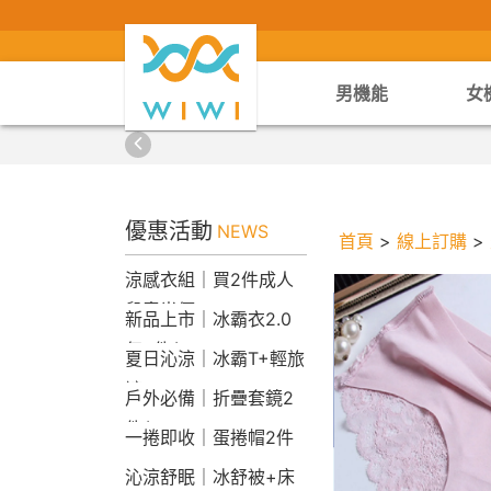
男機能
女
優惠活動
NEWS
首頁
>
線上訂購
>
涼感衣組｜買2件成人
兒童半價
新品上市｜冰霸衣2.0
任2件$2290
夏日沁涼｜冰霸T+輕旅
褲
戶外必備｜折疊套鏡2
件$1790
一捲即收｜蛋捲帽2件
1790
沁涼舒眠｜冰舒被+床