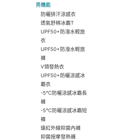
男機能
防曬排汗涼感衣
透氣舒棉冰霸T
UPF50+防潑水輕旅
衣
UPF50+防潑水輕旅
褲
V領發熱衣
UPF50+防曬涼感冰
霸衣
-5°C防曬涼感冰霸長
褲
-5°C防曬涼感冰霸短
褲
遠紅外線抑菌內褲
抑菌按摩發熱襪