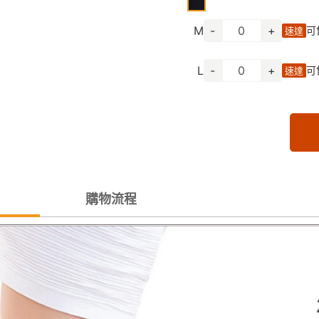
M
-
+
可
速達
L
-
+
可
速達
購物流程