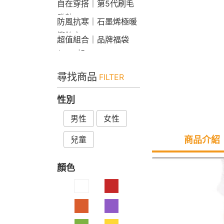
自在穿搭｜第5代刷毛
發熱Bra T
防風抗寒｜石墨烯極暖
衝鋒衣
超值組合｜品牌福袋
$599起
尋找商品
FILTER
性別
男性
女性
兒童
商品介紹
顏色