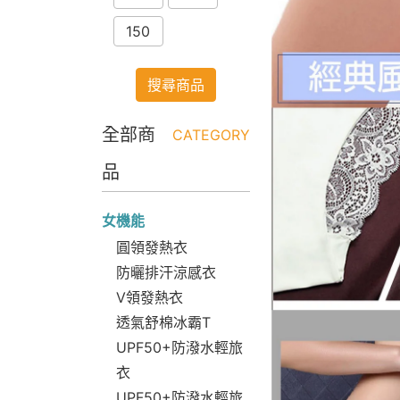
150
搜尋商品
全部商
CATEGORY
品
女機能
圓領發熱衣
防曬排汗涼感衣
V領發熱衣
透氣舒棉冰霸T
UPF50+防潑水輕旅
衣
UPF50+防潑水輕旅