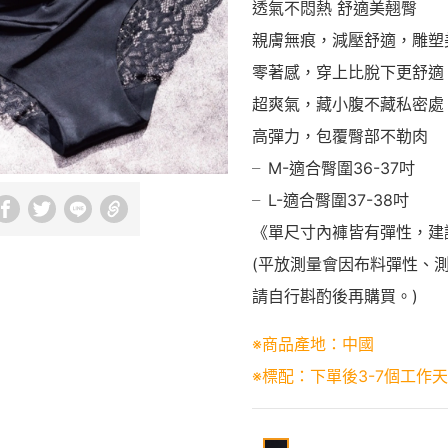
透氣不悶熱 舒適美翹臀
親膚無痕，減壓舒適，雕塑
零著感，穿上比脫下更舒適
超爽氣，藏小腹不藏私密處
高彈力，包覆臀部不勒肉
╴M-適合臀圍36-37吋
╴L-適合臀圍37-38吋
《單尺寸內褲皆有彈性，建
(平放測量會因布料彈性、
請自行斟酌後再購買。)
※商品產地：中國
※標配：下單後3-7個工作