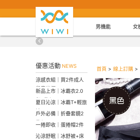
男機能
女
優惠活動
NEWS
首頁
>
線上訂購
>
涼感衣組｜買2件成人
兒童半價
新品上市｜冰霸衣2.0
任2件$2290
夏日沁涼｜冰霸T+輕旅
褲
戶外必備｜折疊套鏡2
件$1790
一捲即收｜蛋捲帽2件
1790
沁涼舒眠｜冰舒被+床