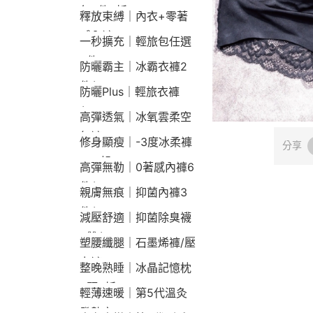
包2件9折
釋放束縛｜內衣+零著
感內褲
一秒擴充｜輕旅包任選
2件2190
防曬霸主｜冰霸衣褲2
件$1790
防曬Plus｜輕旅衣褲
$2190
高彈透氣｜冰氧雲柔空
氣褲
修身顯瘦｜-3度冰柔褲
分享
790起
高彈無勒｜0著感內褲6
件$1290
親膚無痕｜抑菌內褲3
件$790
減壓舒適｜抑菌除臭襪
3雙$660
塑腰纖腿｜石墨烯褲/壓
力褲
整晚熟睡｜冰晶記憶枕
2顆9折
輕薄速暖｜第5代溫灸
發熱衣