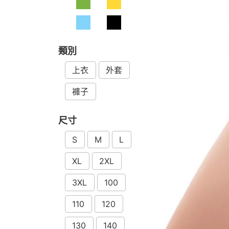
類別
上衣
外套
褲子
尺寸
S
M
L
XL
2XL
3XL
100
110
120
130
140