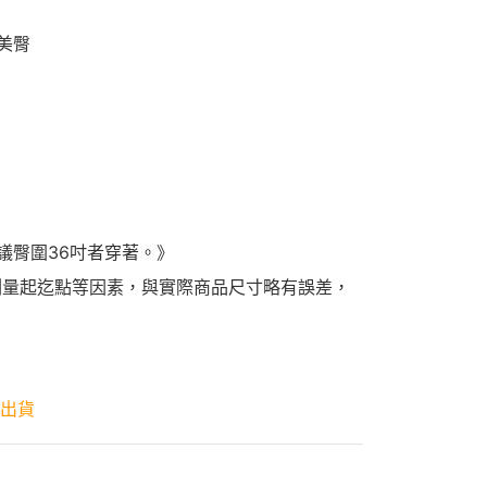
美臀
議臀圍36吋者穿著。》
測量起迄點等因素，與實際商品尺寸略有誤差，
天出貨