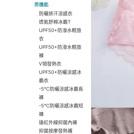
男機能
防曬排汗涼感衣
透氣舒棉冰霸T
UPF50+防潑水輕旅
衣
UPF50+防潑水輕旅
褲
V領發熱衣
UPF50+防曬涼感冰
霸衣
-5°C防曬涼感冰霸長
褲
-5°C防曬涼感冰霸短
褲
遠紅外線抑菌內褲
抑菌按摩發熱襪