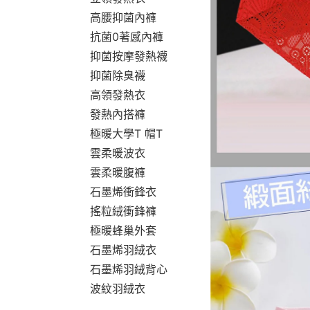
高腰抑菌內褲
抗菌0著感內褲
抑菌按摩發熱襪
抑菌除臭襪
高領發熱衣
發熱內搭褲
極暖大學T 帽T
雲柔暖波衣
雲柔暖腹褲
石墨烯衝鋒衣
搖粒絨衝鋒褲
極暖蜂巢外套
石墨烯羽絨衣
石墨烯羽絨背心
波紋羽絨衣