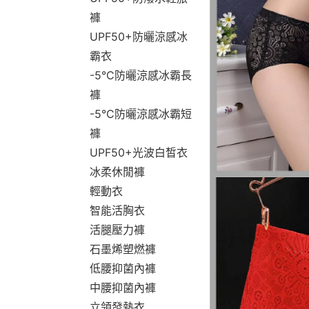
褲
UPF50+防曬涼感冰
霸衣
-5°C防曬涼感冰霸長
褲
-5°C防曬涼感冰霸短
褲
UPF50+光波白皙衣
冰柔休閒褲
輕動衣
智能活胸衣
活腿壓力褲
石墨烯塑燃褲
低腰抑菌內褲
中腰抑菌內褲
立領發熱衣