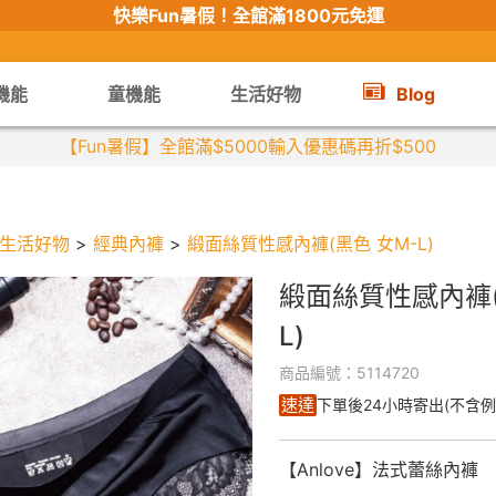
快樂Fun暑假！
全館滿1800元免運
機能
童機能
生活好物
Blog
【限時組合】買2件涼感衣享兒童半價
生活好物
>
經典內褲
>
緞面絲質性感內褲(黑色 女M-L)
緞面絲質性感內褲(
L)
商品編號：5114720
速達
下單後24小時寄出(不含例
【Anlove】法式蕾絲內褲