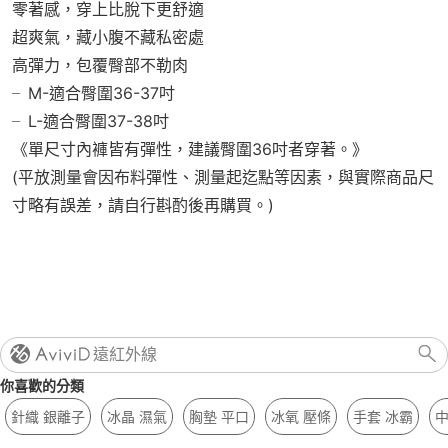
零著感，穿上比脫下更舒適
超爽氣，藏小腹不藏私密處
高彈力，包覆臀部不勒肉
╴M-適合臀圍36-37吋
╴L-適合臀圍37-38吋
《單尺寸內褲皆有彈性，建議臀圍36吋者穿著。》
(平放測量會因布料彈性、測量起迄點等因素，與實際商品尺
寸略有誤差，請自行斟酌後再購買。)
遠紅外線
你喜歡的分類
針織 銀離子
冰晶 濕氣
胸墊 平口
冰氧 壓條
手套 冰霸
中