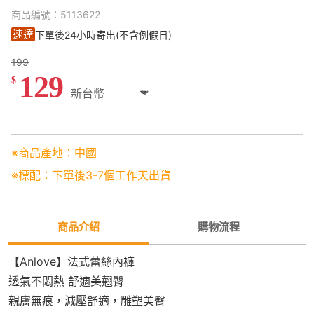
商品編號：5113622
速達
下單後24小時寄出(不含例假日)
199
129
$
※商品產地：中國
※標配：下單後3-7個工作天出貨
商品介紹
購物流程
【Anlove】法式蕾絲內褲
透氣不悶熱 舒適美翹臀
親膚無痕，減壓舒適，雕塑美臀