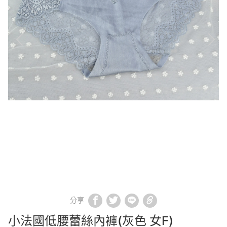
分享
小法國低腰蕾絲內褲(灰色 女F)