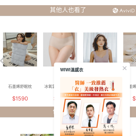
其他人也看了
WIWI溫感衣
石墨烯舒眠枕
冰氧雲柔無痕內褲
舒活提托美胸無痕
石墨
(燕麥奶 F)
內衣(浪漫紫 女M-
(純淨
$1590
$250
$880
$
2XL)
你剛剛看了