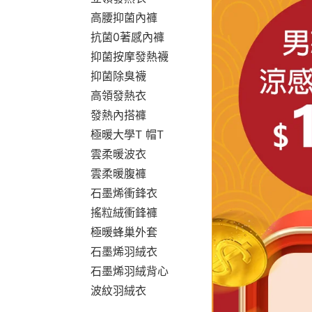
高腰抑菌內褲
抗菌0著感內褲
抑菌按摩發熱襪
抑菌除臭襪
高領發熱衣
發熱內搭褲
極暖大學T 帽T
雲柔暖波衣
雲柔暖腹褲
石墨烯衝鋒衣
搖粒絨衝鋒褲
極暖蜂巢外套
石墨烯羽絨衣
石墨烯羽絨背心
波紋羽絨衣