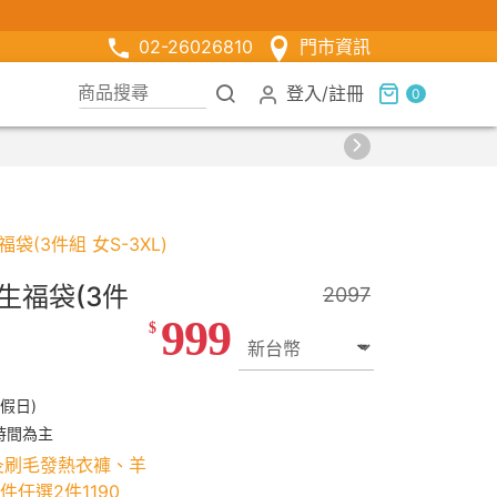
02-26026810
門市資訊
登入
/
註冊
0
價
(3件組 女S-3XL)
生福袋(3件
2097
999
$
假日)
時間為主
灸刷毛發熱衣褲、羊
任選2件1190