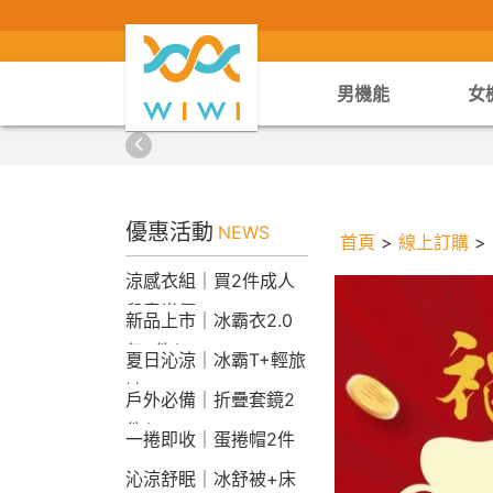
男機能
女
優惠活動
NEWS
首頁
>
線上訂購
>
涼感衣組｜買2件成人
兒童半價
新品上市｜冰霸衣2.0
任2件$2290
夏日沁涼｜冰霸T+輕旅
褲
戶外必備｜折疊套鏡2
件$1790
一捲即收｜蛋捲帽2件
1790
沁涼舒眠｜冰舒被+床