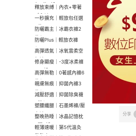
包2件9折
釋放束縛｜內衣+零著
感內褲
一秒擴充｜輕旅包任選
2件2190
防曬霸主｜冰霸衣褲2
件$1790
防曬Plus｜輕旅衣褲
$2190
高彈透氣｜冰氧雲柔空
氣褲
修身顯瘦｜-3度冰柔褲
790起
高彈無勒｜0著感內褲6
件$1290
親膚無痕｜抑菌內褲3
件$790
減壓舒適｜抑菌除臭襪
3雙$660
塑腰纖腿｜石墨烯褲/壓
力褲
分享
整晚熟睡｜冰晶記憶枕
2顆9折
輕薄速暖｜第5代溫灸
發熱衣