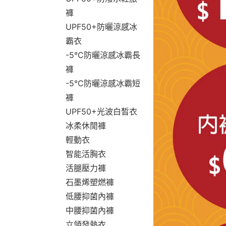
褲
UPF50+防曬涼感冰
霸衣
-5°C防曬涼感冰霸長
褲
-5°C防曬涼感冰霸短
褲
UPF50+光波白皙衣
冰柔休閒褲
輕動衣
智能活胸衣
活腿壓力褲
石墨烯塑燃褲
低腰抑菌內褲
中腰抑菌內褲
立領發熱衣