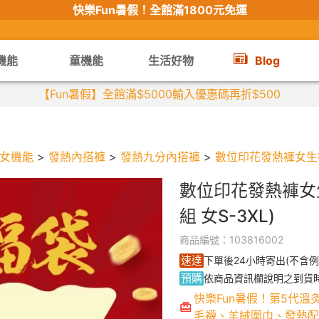
快樂Fun暑假！
全館滿1800元免運
機能
童機能
生活好物
Blog
【限時組合】買2件涼感衣享兒童半
女機能
>
發熱內搭褲
>
發熱九分內搭褲
>
數位印花發熱褲女生福袋
數位印花發熱褲女
組 女S-3XL)
商品編號：103816002
速達
下單後24小時寄出(不含例
預購
依商品資訊欄說明之到貨
快樂Fun暑假！第5代溫
毛襪、羊絨圍巾、發熱配件