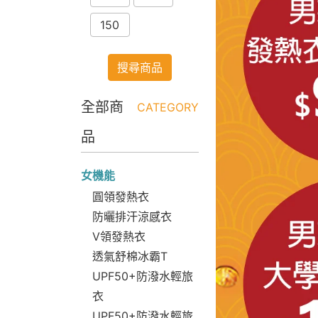
150
搜尋商品
全部商
CATEGORY
品
女機能
圓領發熱衣
防曬排汗涼感衣
V領發熱衣
透氣舒棉冰霸T
UPF50+防潑水輕旅
衣
UPF50+防潑水輕旅