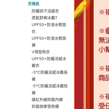
男機能
防曬排汗涼感衣
透氣舒棉冰霸T
UPF50+防潑水輕旅
衣
UPF50+防潑水輕旅
褲
V領發熱衣
UPF50+防曬涼感冰
霸衣
-5°C防曬涼感冰霸長
褲
-5°C防曬涼感冰霸短
褲
遠紅外線抑菌內褲
抑菌按摩發熱襪