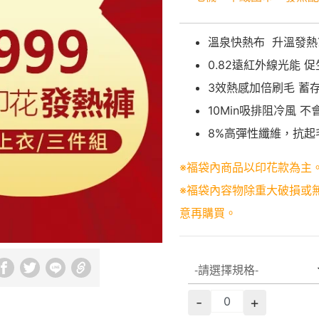
溫泉快熱布 升溫發熱7.
0.82遠紅外線光能 
3效熱感加倍刷毛 蓄
10Min吸排阻冷風 
8%高彈性纖維，抗起
※福袋內商品以印花款為主
※福袋內容物除重大破損或
意再購買。
-
+