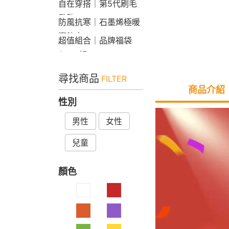
自在穿搭｜第5代刷毛
發熱Bra T
防風抗寒｜石墨烯極暖
衝鋒衣
超值組合｜品牌福袋
$599起
尋找商品
FILTER
商品介紹
性別
男性
女性
兒童
顏色