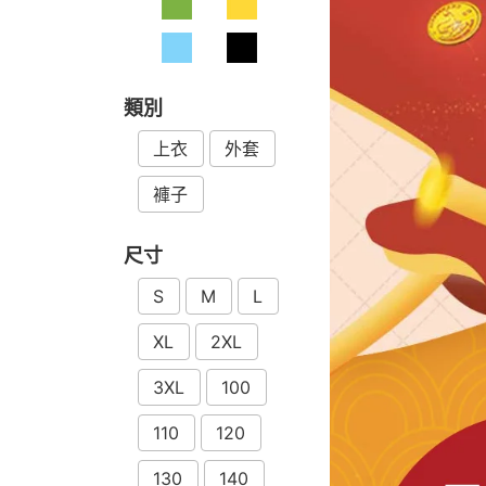
類別
上衣
外套
褲子
尺寸
S
M
L
XL
2XL
3XL
100
110
120
130
140