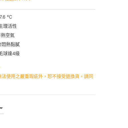
6 °C
促生理活性
存熱空氣
不會悶熱黏膩
毛球達4級
。
無法使用之嚴重瑕疵外，恕不接受退換貨，請同