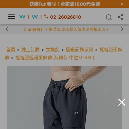
快樂Fun暑假！
全館滿1800元免運
02-26026810
【Fun暑假】全館滿$5000輸入優惠碼再折$500
首頁
>
線上訂購
>
女機能
>
極暖衝鋒系列
>
搖粒絨衝鋒
褲
>
搖粒絨極暖衝鋒褲(海霧灰 中性M-5XL)