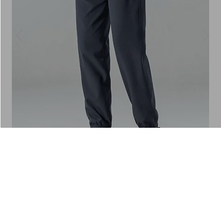
分享
搖粒絨極暖衝鋒褲(海霧灰 中性M-5XL)