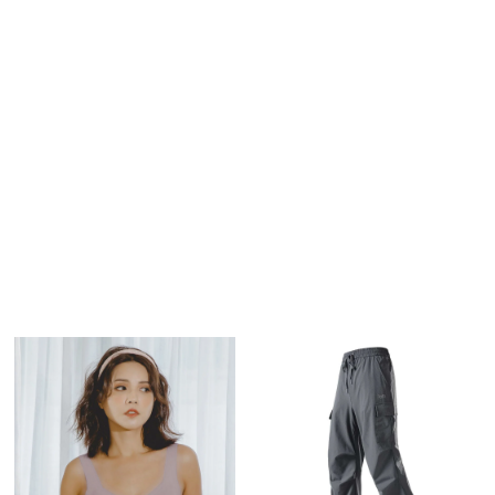
※預購：下單後7-20個工作天出貨
男女共版，請依尺寸表挑選即可
商品介紹
購物流程