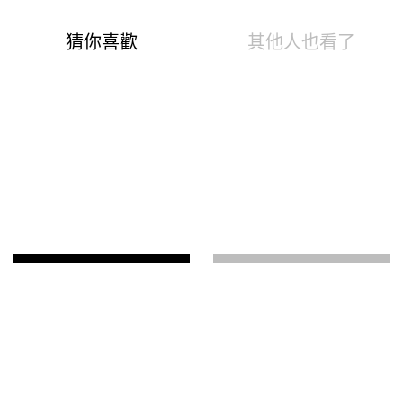
商品編號：180147237
速達
下單後24小時寄出(不含例假日)
快樂Fun暑假！搖粒絨極暖衝鋒褲任選2件$2690
2500
1690
$
防潑水保護科技，保持乾爽不透風
褲腳防風縮口，阻擋冷風靈活自如
搖粒絨保暖技術，鎖住熱量抵禦寒冷
採用強化纖維布，強效抗磨加強防護
伸縮彈性綁繩，自由調整褲頭舒適寬度
立體剪裁顯瘦5kg，修身不臃腫穿出輕盈感
※商品產地：中國