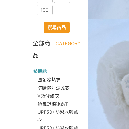
150
搜尋商品
全部商
CATEGORY
品
女機能
圓領發熱衣
防曬排汗涼感衣
V領發熱衣
透氣舒棉冰霸T
UPF50+防潑水輕旅
衣
UPF50+防潑水輕旅