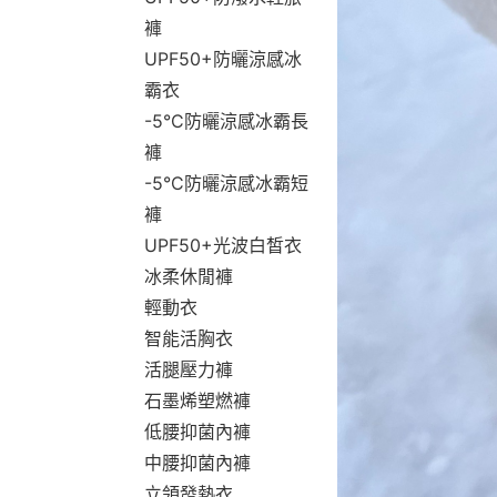
褲
UPF50+防曬涼感冰
霸衣
-5°C防曬涼感冰霸長
褲
-5°C防曬涼感冰霸短
褲
UPF50+光波白皙衣
冰柔休閒褲
輕動衣
智能活胸衣
活腿壓力褲
石墨烯塑燃褲
低腰抑菌內褲
中腰抑菌內褲
立領發熱衣