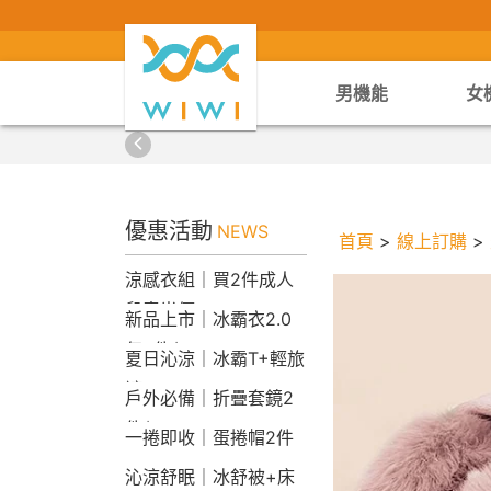
男機能
女
優惠活動
NEWS
首頁
>
線上訂購
>
涼感衣組｜買2件成人
兒童半價
新品上市｜冰霸衣2.0
任2件$2290
夏日沁涼｜冰霸T+輕旅
褲
戶外必備｜折疊套鏡2
件$1790
一捲即收｜蛋捲帽2件
1790
沁涼舒眠｜冰舒被+床