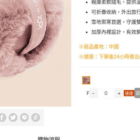
親膚柔軟絨毛，提供
可折疊收納，外出旅
雪地禦寒首選，守護
加厚內裡設計，有效
※商品產地：中國
※速達：下單後24小時寄出
F
-
+
貨
速達
購物流程