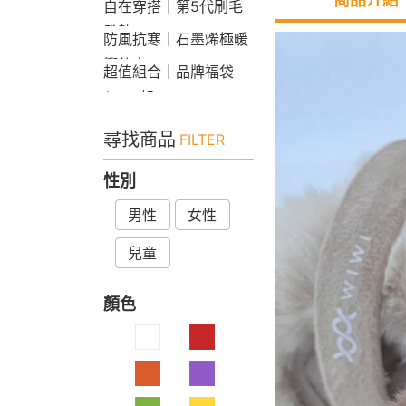
自在穿搭｜第5代刷毛
發熱Bra T
防風抗寒｜石墨烯極暖
衝鋒衣
超值組合｜品牌福袋
$599起
尋找商品
FILTER
性別
男性
女性
兒童
顏色