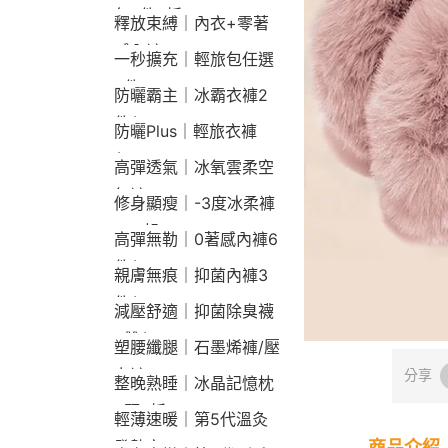
包2件9折
釋放束縛｜內衣+零著
感內褲
一秒擴充｜輕旅包任選
2件2190
防曬霸主｜冰霸衣褲2
件$1790
防曬Plus｜輕旅衣褲
$2190
高彈透氣｜冰氧雲柔空
氣褲
修身顯瘦｜-3度冰柔褲
790起
高彈無勒｜0著感內褲6
件$1290
親膚無痕｜抑菌內褲3
件$790
減壓舒適｜抑菌除臭襪
3雙$660
塑腰纖腿｜石墨烯褲/壓
力褲
分享
整晚熟睡｜冰晶記憶枕
2顆9折
輕薄速暖｜第5代溫灸
商品介紹
發熱衣