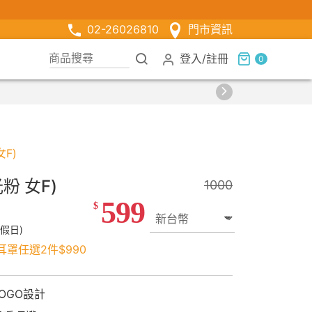
02-26026810
門市資訊
登入
/
註冊
0
F)
粉 女F)
1000
599
$
假日)
耳罩任選2件$990
OGO設計