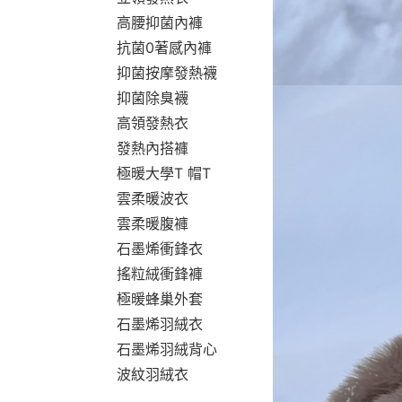
高腰抑菌內褲
抗菌0著感內褲
抑菌按摩發熱襪
抑菌除臭襪
高領發熱衣
發熱內搭褲
極暖大學T 帽T
雲柔暖波衣
雲柔暖腹褲
石墨烯衝鋒衣
搖粒絨衝鋒褲
極暖蜂巢外套
石墨烯羽絨衣
石墨烯羽絨背心
波紋羽絨衣