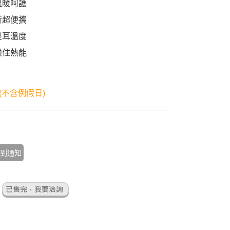
溫暖呵護
行超便攜
雙耳溫度
鎖住熱能
(不含例假日)
到通知