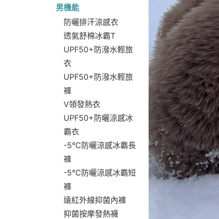
男機能
防曬排汗涼感衣
透氣舒棉冰霸T
UPF50+防潑水輕旅
衣
UPF50+防潑水輕旅
褲
V領發熱衣
UPF50+防曬涼感冰
霸衣
-5°C防曬涼感冰霸長
褲
-5°C防曬涼感冰霸短
褲
遠紅外線抑菌內褲
抑菌按摩發熱襪