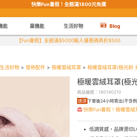
快樂Fun暑假！
全館滿1800元免運
機能
童機能
生活好物
Blog
【限時組合】買2件涼感衣享兒童半價
生活好物
>
發熱配件
>
極暖雲絨耳罩
>
極暖雲絨耳罩(極光粉 女
極暖雲絨耳罩(極光
商品編號：180140210
速達
下單後24小時寄出(不含例
快樂Fun暑假！極暖雲絨
低調質感，品牌燙印L