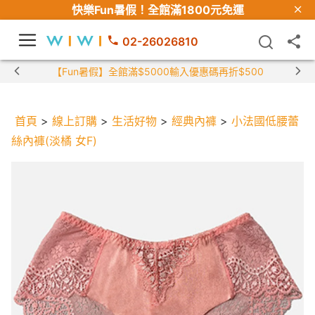
快樂Fun暑假！
全館滿1800元免運
02-26026810
【Fun暑假】全館滿$5000輸入優惠碼再折$500
首頁
>
線上訂購
>
生活好物
>
經典內褲
>
小法國低腰蕾
絲內褲(淡橘 女F)