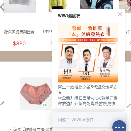
WIWI溫感衣
舒柔美胸無鋼圈寬
UPF50+無重力防
蕾絲拼接內褲(天藍
蕾絲
肩內衣(靜謐藍 女
潑水輕旅衣(萊姆黃
女M)
(
$880
$1290
$129
M-2XL)
女L-XL)
你剛剛看了
醫生一致推薦👍第5代溫灸發熱衣
🔥
🆕全新升級石墨烯+六大微量元素
釋放遠紅外線光能導熱蓄熱更快
回覆至 WIWI溫感衣
小法國低腰蕾絲內褲(淡橘 女F)