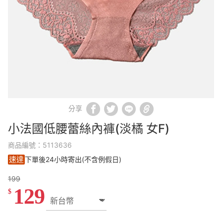
分享
小法國低腰蕾絲內褲(淡橘 女F)
商品編號：5113636
速達
下單後24小時寄出(不含例假日)
199
129
$