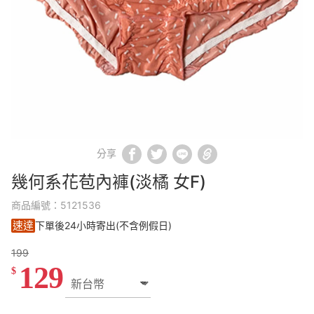
分享
幾何系花苞內褲(淡橘 女F)
商品編號：5121536
速達
下單後24小時寄出(不含例假日)
199
129
$