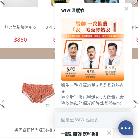
WIWI溫感衣
舒柔美胸無鋼圈寬
UPF50+無重力防
蕾絲拼接內褲(天藍
蕾絲
肩內衣(靜謐藍 女
潑水輕旅衣(萊姆黃
女M)
(
$880
$1290
$129
M-2XL)
女L-XL)
你剛剛看了
醫生一致推薦👍第5代溫灸發熱衣
🔥
🆕全新升級石墨烯+六大微量元素
釋放遠紅外線光能導熱蓄熱更快
回覆至 WIWI溫感衣
幾何系花苞內褲(淡橘 女F)
一鍵訂閱領取$50折扣