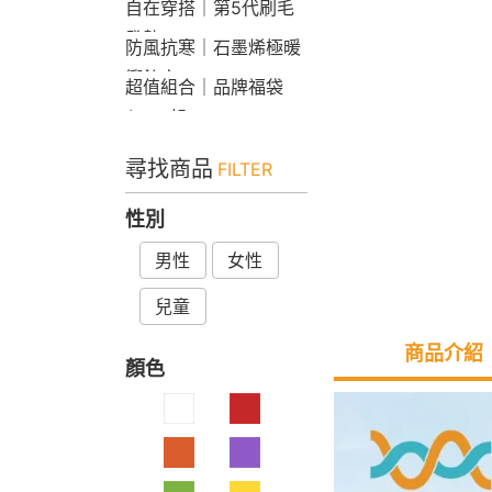
自在穿搭｜第5代刷毛
發熱Bra T
防風抗寒｜石墨烯極暖
衝鋒衣
超值組合｜品牌福袋
$599起
尋找商品
FILTER
性別
男性
女性
兒童
商品介紹
顏色