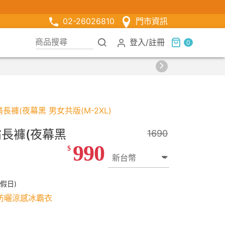
02-26026810
門市資訊
登入
/
註冊
0
長褲(夜幕黑 男女共版(M-2XL)
霸長褲(夜幕黑
1690
990
$
假日)
+防曬涼感冰霸衣