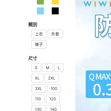
類別
上衣
外套
褲子
尺寸
S
M
L
XL
2XL
3XL
100
110
120
130
140