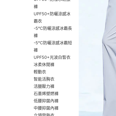
褲
UPF50+防曬涼感冰
霸衣
-5°C防曬涼感冰霸長
褲
-5°C防曬涼感冰霸短
褲
UPF50+光波白皙衣
冰柔休閒褲
輕動衣
智能活胸衣
活腿壓力褲
石墨烯塑燃褲
低腰抑菌內褲
中腰抑菌內褲
立領發熱衣