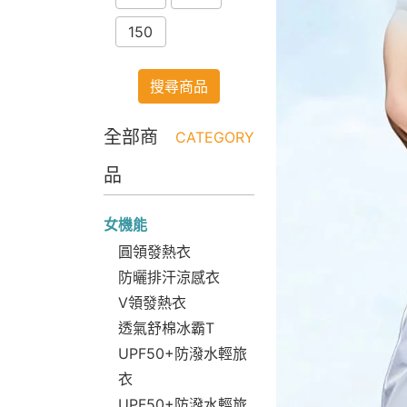
150
搜尋商品
全部商
CATEGORY
品
女機能
圓領發熱衣
防曬排汗涼感衣
V領發熱衣
透氣舒棉冰霸T
UPF50+防潑水輕旅
衣
UPF50+防潑水輕旅