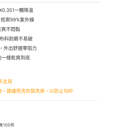
0.351一觸降溫
，抵禦99%紫外線
乾爽不悶黏
彈布料耐磨不易破
感，外出舒適零阻力
動一樣乾爽到底
天出貨
物，建議用洗衣袋洗滌，以防止勾紗
售
100
件