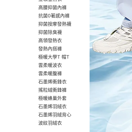
高腰抑菌內褲
抗菌0著感內褲
抑菌按摩發熱襪
抑菌除臭襪
高領發熱衣
發熱內搭褲
極暖大學T 帽T
雲柔暖波衣
雲柔暖腹褲
石墨烯衝鋒衣
搖粒絨衝鋒褲
極暖蜂巢外套
石墨烯羽絨衣
石墨烯羽絨背心
波紋羽絨衣