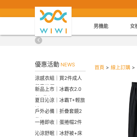
男機能
女
優惠活動
NEWS
首頁
>
線上訂購
>
涼感衣組｜買2件成人
兒童半價
新品上市｜冰霸衣2.0
任2件$2290
夏日沁涼｜冰霸T+輕旅
褲
戶外必備｜折疊套鏡2
件$1790
一捲即收｜蛋捲帽2件
1790
沁涼舒眠｜冰舒被+床