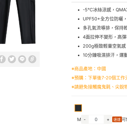
-5℃冰絲涼感，QMAX
UPF50+全方位防曬
多孔氣流導排，保持
4面拉伸不變形，高
200g極致輕量空氣
10分鐘吸濕排汗，運
※商品產地：中國
※預購：下單後7-20個工作
※請避免接觸魔鬼氈、尖銳
M
-
+
可
速達