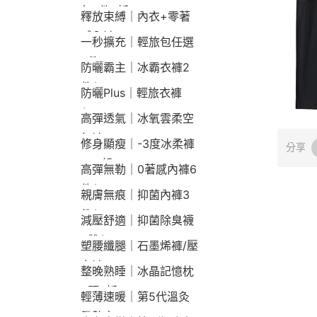
包2件9折
釋放束縛｜內衣+零著
感內褲
一秒擴充｜輕旅包任選
2件2190
防曬霸主｜冰霸衣褲2
件$1790
防曬Plus｜輕旅衣褲
$2190
高彈透氣｜冰氧雲柔空
氣褲
修身顯瘦｜-3度冰柔褲
分享
790起
高彈無勒｜0著感內褲6
件$1290
親膚無痕｜抑菌內褲3
件$790
減壓舒適｜抑菌除臭襪
3雙$660
塑腰纖腿｜石墨烯褲/壓
力褲
整晚熟睡｜冰晶記憶枕
2顆9折
輕薄速暖｜第5代溫灸
發熱衣