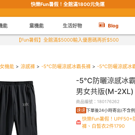
快樂Fun暑假！
全館滿1800元免運
機能
童機能
生活好物
Blog
【限時組合】買2件涼感衣享兒童半價
女機能
>
涼感褲
>
-5°C防曬涼感冰霸長褲
>
-5°C防曬涼感冰霸
-5°C防曬涼感冰
男女共版(M-2XL)
商品編號：180176262
速達
下單後24小時寄出(不含例
快樂Fun暑假！UPF50
褲、白皙衣2件1790