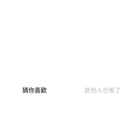
1299
699
$
-5℃冰絲涼感，QMAX0.343一觸降溫
UPF50+全方位防曬，抵禦99%紫外線
多孔氣流導排，保持乾爽不悶黏
4面拉伸不變形，高彈布料耐磨不易破
135g極致輕量空氣感，外出舒適零阻力
10分鐘吸濕排汗，運動一樣乾爽到底
※商品產地：中國
※預購：下單後7-14個工作天出貨
※請避免接觸魔鬼氈、尖銳物，建議用洗衣袋洗滌，以防止