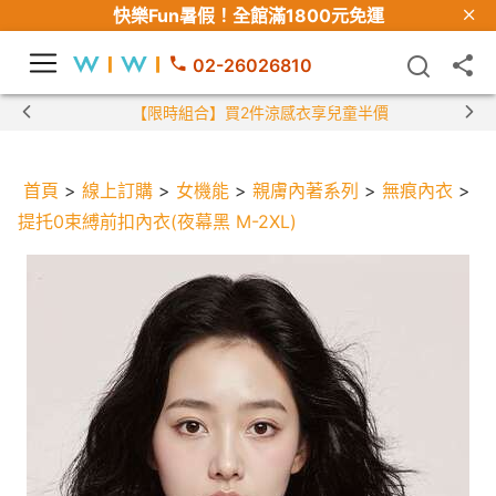
快樂Fun暑假！
全館滿1800元免運
02-26026810
【限時組合】買2件涼感衣享兒童半價
首頁
>
線上訂購
>
女機能
>
親膚內著系列
>
無痕內衣
>
提托0束縛前扣內衣(夜幕黑 M-2XL)