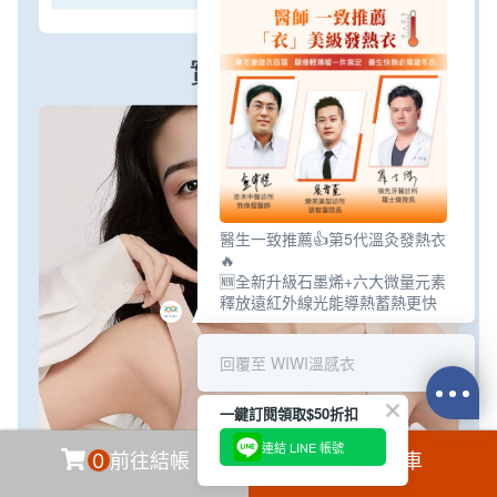
醫生一致推薦👍第5代溫灸發熱衣
🔥
🆕全新升級石墨烯+六大微量元素
釋放遠紅外線光能導熱蓄熱更快
回覆至 WIWI溫感衣
一鍵訂閱領取$50折扣
連結 LINE 帳號
0
前往結帳
加入購物車