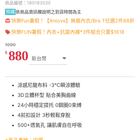
商品編號：180183020
預購
依商品資訊欄說明之到貨時間為主
快樂Fun暑假！【Anlove】無痕內衣/Bra T任選2件88折
快樂FUN暑假！內衣+抗菌內褲*3件組合只要$1618
1090
880
$
涼感尼龍布料 -3℃瞬涼體驗
3D立體杯型 貼合美胸曲線
24小時穩定提托 0鋼圈0束縛
4前扣設計 3秒輕鬆穿脫
500+透氣孔 讓肌膚自在呼吸
※商品產地：中國