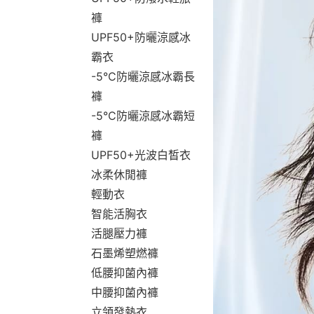
褲
UPF50+防曬涼感冰
霸衣
-5°C防曬涼感冰霸長
褲
-5°C防曬涼感冰霸短
褲
UPF50+光波白皙衣
冰柔休閒褲
輕動衣
智能活胸衣
活腿壓力褲
石墨烯塑燃褲
低腰抑菌內褲
中腰抑菌內褲
立領發熱衣