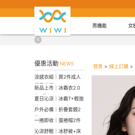
男機能
女
優惠活動
NEWS
首頁
>
線上訂購
>
涼感衣組｜買2件成人
兒童半價
新品上市｜冰霸衣2.0
任2件$2290
夏日沁涼｜冰霸T+輕旅
褲
戶外必備｜折疊套鏡2
件$1790
一捲即收｜蛋捲帽2件
1790
沁涼舒眠｜冰舒被+床