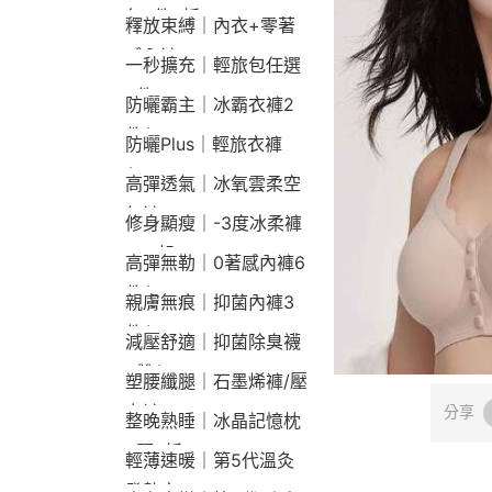
包2件9折
釋放束縛｜內衣+零著
感內褲
一秒擴充｜輕旅包任選
2件2190
防曬霸主｜冰霸衣褲2
件$1790
防曬Plus｜輕旅衣褲
$2190
高彈透氣｜冰氧雲柔空
氣褲
修身顯瘦｜-3度冰柔褲
790起
高彈無勒｜0著感內褲6
件$1290
親膚無痕｜抑菌內褲3
件$790
減壓舒適｜抑菌除臭襪
3雙$660
塑腰纖腿｜石墨烯褲/壓
力褲
分享
整晚熟睡｜冰晶記憶枕
2顆9折
輕薄速暖｜第5代溫灸
發熱衣