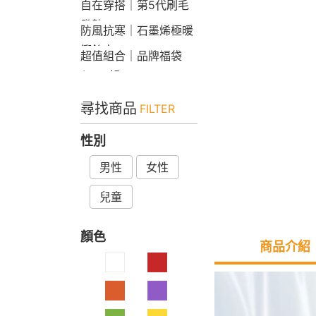
自在穿搭｜第5代刷毛
發熱Bra T
防風抗寒｜石墨烯極暖
衝鋒衣
超值組合｜品牌福袋
$599起
尋找商品
FILTER
性別
男性
女性
兒童
顏色
商品介紹