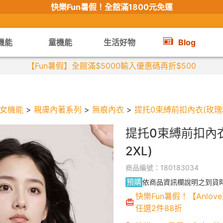
快樂Fun暑假！
全館滿1800元免運
機能
童機能
生活好物
Blog
【限時組合】買2件涼感衣享兒童半價
女機能
>
親膚內著系列
>
無痕內衣
>
提托0束縛前扣內衣(玫瑰粉 
提托0束縛前扣內衣
2XL)
商品編號：180183034
預購
依商品資訊欄說明之到貨
快樂Fun暑假！【Anlove
任選2件88折