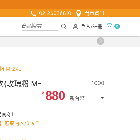
02-26026810
門市資訊
登入
/
註冊
0
M-2XL)
(玫瑰粉 M-
1090
880
$
時間為主
】無痕內衣/Bra T