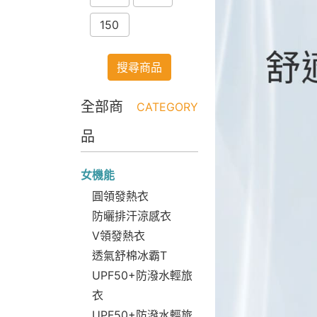
150
搜尋商品
全部商
CATEGORY
品
女機能
圓領發熱衣
防曬排汗涼感衣
V領發熱衣
透氣舒棉冰霸T
UPF50+防潑水輕旅
衣
UPF50+防潑水輕旅