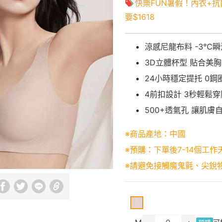
快樂FUN暑假！內衣+抗
要$1618
涼感尼龍布料 -3℃
3D立體杯型 貼合美
24小時穩定提托 0鋼
4前扣設計 3秒輕鬆穿
500+透氣孔 讓肌膚
※商品產地：中國
※預購：下單後7-14個工作
※請避免接觸魔鬼氈、尖銳