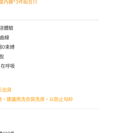
菌內褲*3件組合只
瞬涼體驗
胸曲線
圈0束縛
脫
自在呼吸
天出貨
物，建議用洗衣袋洗滌，以防止勾紗