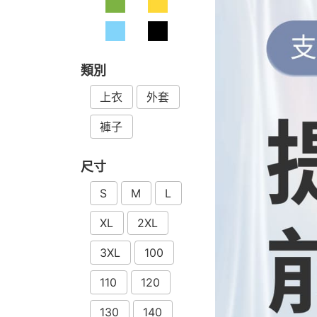
類別
上衣
外套
褲子
尺寸
S
M
L
XL
2XL
3XL
100
110
120
130
140