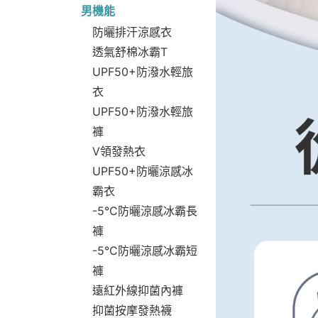
男機能
防曬排汗涼感衣
透氣舒棉冰霸T
UPF50+防潑水輕旅
衣
UPF50+防潑水輕旅
褲
V領發熱衣
UPF50+防曬涼感冰
霸衣
-5°C防曬涼感冰霸長
褲
-5°C防曬涼感冰霸短
褲
遠紅外線抑菌內褲
抑菌按摩發熱襪