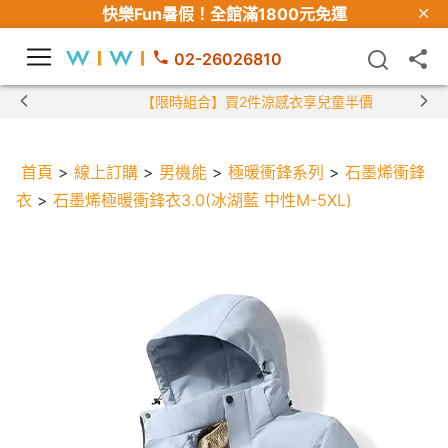
快樂Fun暑假！
全館滿1800元免運
02-26026810
【限時組合】買2件涼感衣享兒童半價
首頁
>
線上訂購
>
男機能
>
極暖衝鋒系列
>
石墨烯衝鋒
衣
>
石墨烯極暖衝鋒衣3.0(冰湖藍 中性M-5XL)