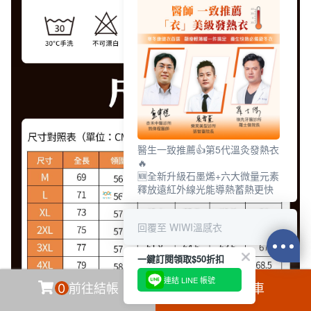
醫生一致推薦👍第5代溫灸發熱衣
🔥
🆕全新升級石墨烯+六大微量元素
釋放遠紅外線光能導熱蓄熱更快
回覆至 WIWI溫感衣
一鍵訂閱領取$50折扣
連結 LINE 帳號
0
前往結帳
加入購物車