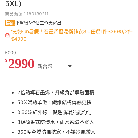
5XL)
商品編號：180189211
標配
下單後3-7個工作天寄出
快樂Fun暑假！石墨烯極暖衝鋒衣3.0任選1件$2990/2件
$4990
5000
2990
$
2倍熱導石墨烯，升級背部導熱面積
50%暖熱羊毛，纖維結構傳熱更快
0.83遠紅外線，促進循環熱能均勻
3級荷葉式防潑水，雨水瞬滑不滲入
360度全域防風抗寒，不讓冷風鑽入