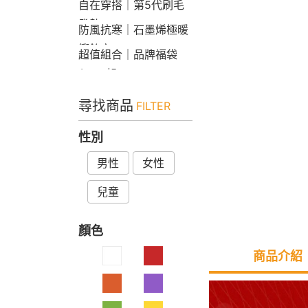
自在穿搭｜第5代刷毛
發熱Bra T
防風抗寒｜石墨烯極暖
衝鋒衣
超值組合｜品牌福袋
$599起
尋找商品
FILTER
性別
男性
女性
兒童
顏色
商品介紹