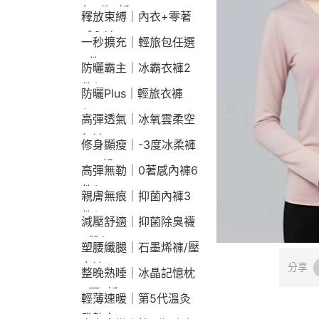
包2件9折
釋放束縛｜內衣+零著
感內褲
一秒擴充｜輕旅包任選
2件2190
防曬霸主｜冰霸衣褲2
件$1790
防曬Plus｜輕旅衣褲
$2190
高彈透氣｜冰氧雲柔空
氣褲
修身顯瘦｜-3度冰柔褲
790起
高彈無勒｜0著感內褲6
件$1290
親膚無痕｜抑菌內褲3
件$790
減壓舒適｜抑菌除臭襪
3雙$660
塑腰纖腿｜石墨烯褲/壓
力褲
分享
整晚熟睡｜冰晶記憶枕
2顆9折
輕薄速暖｜第5代溫灸
發熱衣