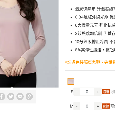
溫泉快熱布 升溫發熱7.
0.84遠紅外線光能 
6大微量元素 強化抗
3效熱感加倍刷毛 蓄
10分鐘吸排阻冷風 
8%高彈性纖維，抗起
※請避免接觸魔鬼氈、尖銳
S
-
+
可
速達
M
-
+
可
速達