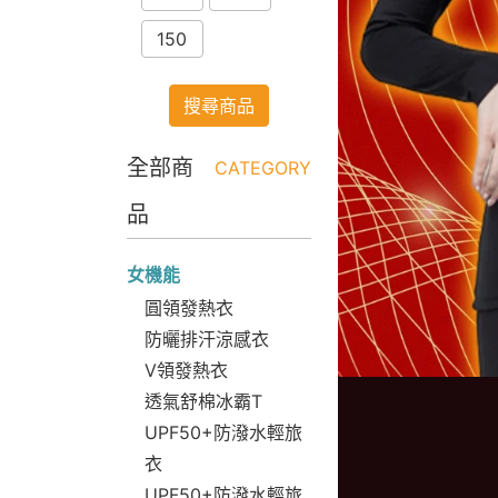
150
搜尋商品
全部商
CATEGORY
品
女機能
圓領發熱衣
防曬排汗涼感衣
V領發熱衣
透氣舒棉冰霸T
UPF50+防潑水輕旅
衣
UPF50+防潑水輕旅