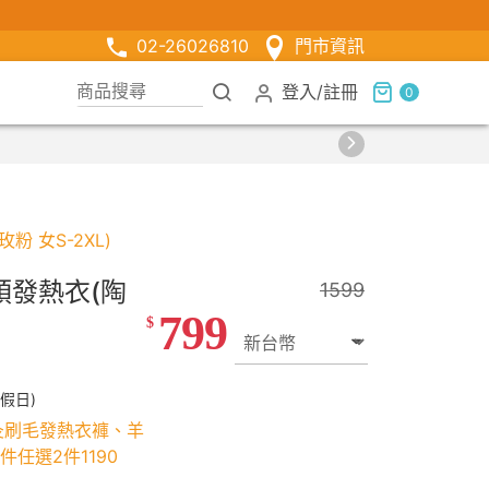
02-26026810
門市資訊
登入
/
註冊
0
價
 女S-2XL)
領發熱衣(陶
1599
799
$
假日)
灸刷毛發熱衣褲、羊
任選2件1190