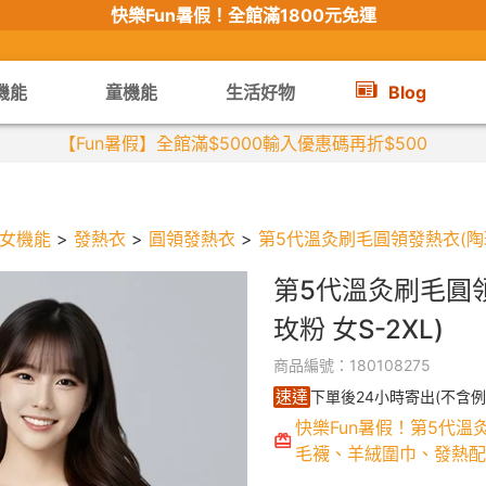
快樂Fun暑假！
全館滿1800元免運
機能
童機能
生活好物
Blog
【限時組合】買2件涼感衣享兒童半
女機能
>
發熱衣
>
圓領發熱衣
>
第5代溫灸刷毛圓領發熱衣(陶玫粉
第5代溫灸刷毛圓
玫粉 女S-2XL)
商品編號：180108275
速達
下單後24小時寄出(不含例
快樂Fun暑假！第5代溫
毛襪、羊絨圍巾、發熱配件