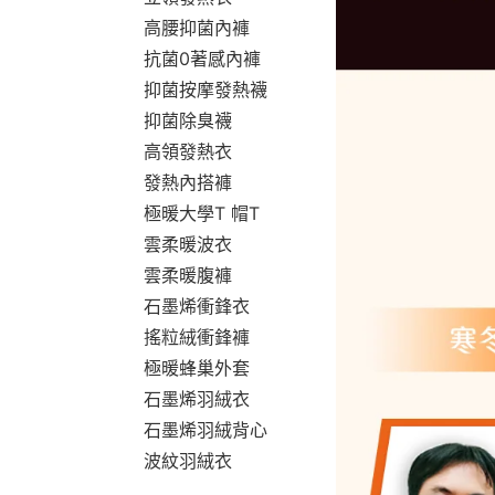
高腰抑菌內褲
抗菌0著感內褲
抑菌按摩發熱襪
抑菌除臭襪
高領發熱衣
發熱內搭褲
極暖大學T 帽T
雲柔暖波衣
雲柔暖腹褲
石墨烯衝鋒衣
搖粒絨衝鋒褲
極暖蜂巢外套
石墨烯羽絨衣
石墨烯羽絨背心
波紋羽絨衣