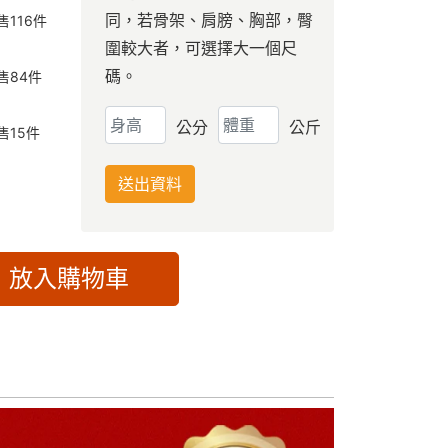
同，若骨架、肩膀、胸部，臀
售
116
件
圍較大者，可選擇大一個尺
碼。
售
84
件
公分
公斤
售
15
件
送出資料
放入購物車