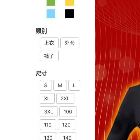
類別
上衣
外套
褲子
尺寸
S
M
L
XL
2XL
3XL
100
110
120
130
140