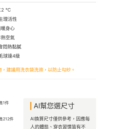
2 °C
促生理活性
菌暖身心
存熱空氣
不會悶熱黏膩
毛球達4級
物，建議用洗衣袋洗滌，以防止勾紗。
售
1
件
AI幫您選尺寸
AI換算尺寸僅供參考，因應每
售
212
件
人的體態、穿衣習慣皆有不