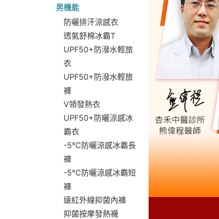
男機能
防曬排汗涼感衣
透氣舒棉冰霸T
UPF50+防潑水輕旅
衣
UPF50+防潑水輕旅
褲
V領發熱衣
UPF50+防曬涼感冰
霸衣
-5°C防曬涼感冰霸長
褲
-5°C防曬涼感冰霸短
褲
遠紅外線抑菌內褲
抑菌按摩發熱襪