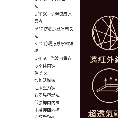
褲
UPF50+防曬涼感冰
霸衣
-5°C防曬涼感冰霸長
褲
-5°C防曬涼感冰霸短
褲
UPF50+光波白皙衣
冰柔休閒褲
輕動衣
智能活胸衣
活腿壓力褲
石墨烯塑燃褲
低腰抑菌內褲
中腰抑菌內褲
立領發熱衣