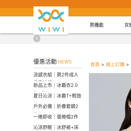
男機能
女
優惠活動
NEWS
首頁
>
線上訂購
>
涼感衣組｜買2件成人
兒童半價
新品上市｜冰霸衣2.0
任2件$2290
夏日沁涼｜冰霸T+輕旅
褲
戶外必備｜折疊套鏡2
件$1790
一捲即收｜蛋捲帽2件
1790
沁涼舒眠｜冰舒被+床