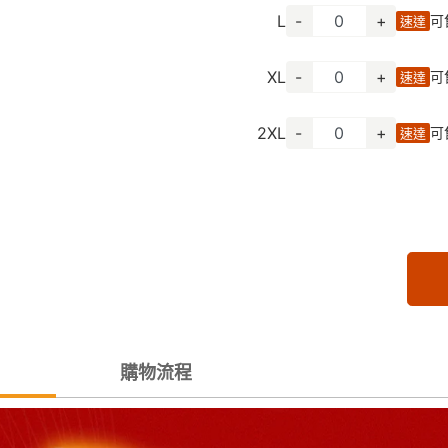
L
-
+
可
速達
XL
-
+
可
速達
2XL
-
+
可
速達
購物流程