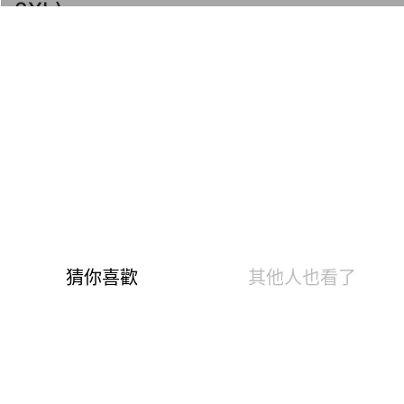
2XL)
商品編號：180108274
速達
下單後24小時寄出(不含例假日)
快樂Fun暑假！第5代溫灸刷毛發熱衣褲、羊毛襪、羊絨
圍巾、發熱配件任選2件1190
1599
799
$
溫泉快熱布 升溫發熱7.2 °C
0.84遠紅外線光能 促生理活性
6大微量元素 強化抗菌暖身心
3效熱感加倍刷毛 蓄存熱空氣
10分鐘吸排阻冷風 不會悶熱黏膩