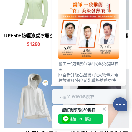
醫生一致推薦👍第5代溫灸發熱衣
🔥
🆕全新升級石墨烯+六大微量元素
釋放遠紅外線光能導熱蓄熱更快
其他人也看了
回覆至 WIWI溫感衣
一鍵訂閱領取$50折扣
連結 LINE 帳號
0
前往結帳
加入購物車