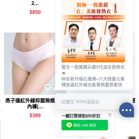
醫生一致推薦👍第5代溫灸發熱衣
🔥
🆕全新升級石墨烯+六大微量元素
釋放遠紅外線光能導熱蓄熱更快
遠紅外線
回覆至 WIWI溫感衣
你喜歡的分類
一鍵訂閱領取$50折扣
針織 銀離子
冰晶 濕氣
手套 冰霸
中腰內褲 除臭
胸墊 平口
連結 LINE 帳號
0
前往結帳
加入購物車