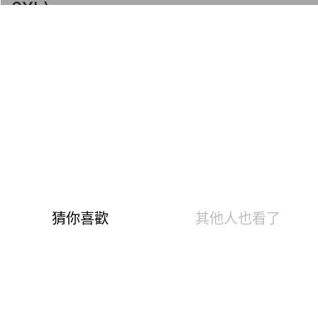
3XL)
商品編號：180111276
速達
下單後24小時寄出(不含例假日)
預購
依商品資訊欄說明之到貨時間為主
快樂Fun暑假！第5代溫灸刷毛發熱衣褲、羊毛襪、羊絨
圍巾、發熱配件任選2件1190
1599
799
$
溫泉快熱布 升溫發熱7.2 °C
0.84遠紅外線光能 促生理活性
6大微量元素 強化抗菌暖身心
3效熱感加倍刷毛 蓄存熱空氣