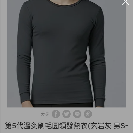
分享
第5代溫灸刷毛圓領發熱衣(玄岩灰 男S-