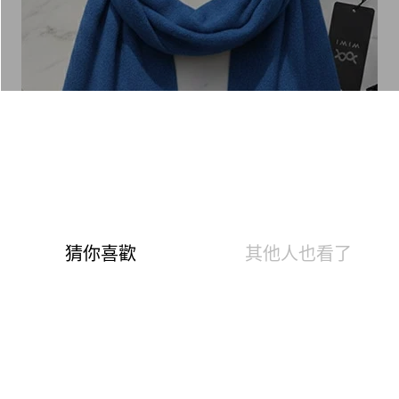
分享
極暖純羊絨圍巾(中性-星辰藍F)