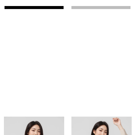
商品編號：180200058
速達
下單後24小時寄出(不含例假日)
快樂Fun暑假！第5代溫灸刷毛發熱衣褲、羊毛襪、羊絨
圍巾、發熱配件任選2件1190
1599
799
$
※商品產地：中國
商品介紹
購物流程