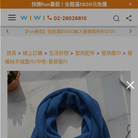
快樂Fun暑假！
全館滿1800元免運
02-26026810
【限時組合】買2件涼感衣享兒童半價
首頁
>
線上訂購
>
生活好物
>
發熱配件
>
發熱圍巾
>
極
暖純羊絨圍巾(中性-星辰藍F)