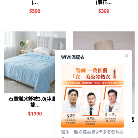
其他人也看了
WIWI溫感衣
透氣舒棉冰霸T(麻
小法國低腰蕾絲內
UPF50+防潑水冰
UPF
醫生一致推薦👍第5代溫灸發熱衣
花灰 男女共版M-
褲(淡橘 女F)
霸輕旅褲(松林綠
霸輕
🔥