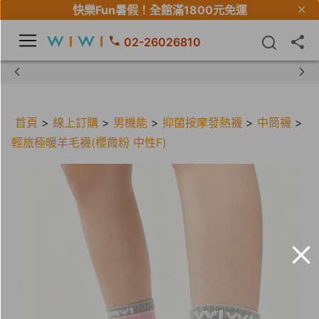
快樂Fun暑假！
全館滿1800元免運
02-26026810
【限時組合】買2件涼感衣享兒童半價
首頁
>
線上訂購
>
男機能
>
抑菌按摩發熱襪
>
中筒襪
>
輕旅極暖羊毛襪(櫻霞粉 中性F)