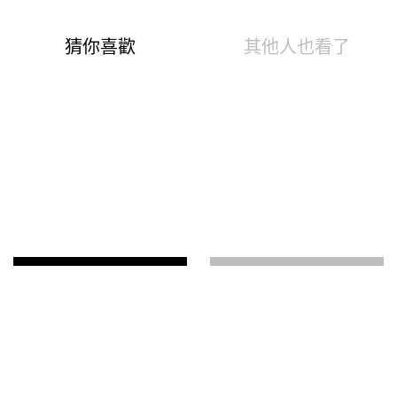
商品編號：180193301
速達
下單後24小時寄出(不含例假日)
快樂Fun暑假！第5代溫灸刷毛發熱衣褲、羊毛襪、羊絨
圍巾、發熱配件任選2件1190
1599
799
$
尺寸表
試穿報告
※商品產地：台灣
商品介紹
購物流程