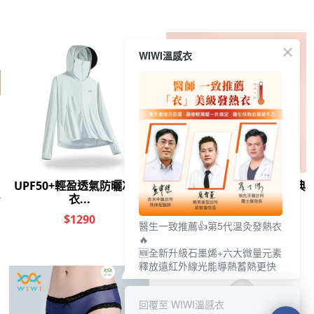
WIWI溫感衣
其他人也看了
醫生一致推薦👍第5代溫灸發熱衣
🔥
🆕全新升級石墨烯+六大微量元素
-3度冰柔休閒短褲
歐美風網紗內褲(咖
0著感冰氧雲柔寬肩
0著感
釋放遠紅外線光能導熱蓄熱更快
(牛仔藍 中性S-
啡 女M)
內衣(奶霜白 F-F+)
內衣(奶
$790
$129
$880
2XL)
回覆至 WIWI溫感衣