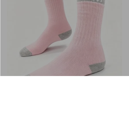
分享
輕旅極暖羊毛襪(櫻霞粉 中性F)