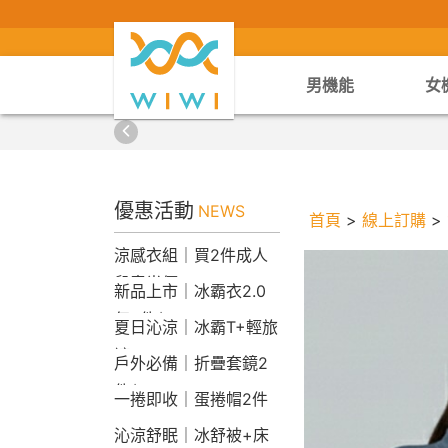
男機能
女
優惠活動
NEWS
首頁
>
線上訂購
>
涼感衣組｜買2件成人
兒童半價
新品上市｜冰霸衣2.0
任2件$2290
夏日沁涼｜冰霸T+輕旅
褲
戶外必備｜折疊套鏡2
件$1790
一捲即收｜蛋捲帽2件
1790
沁涼舒眠｜冰舒被+床