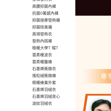
高腰抑菌內褲
抗菌0著感內褲
抑菌按摩發熱襪
抑菌除臭襪
高領發熱衣
發熱內搭褲
極暖大學T 帽T
雲柔暖波衣
雲柔暖腹褲
石墨烯衝鋒衣
搖粒絨衝鋒褲
極暖蜂巢外套
石墨烯羽絨衣
石墨烯羽絨背心
波紋羽絨衣