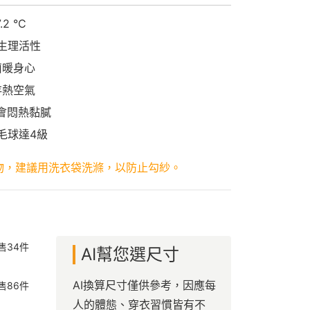
2 °C
促生理活性
菌暖身心
存熱空氣
不會悶熱黏膩
毛球達4級
物，建議用洗衣袋洗滌，以防止勾紗。
售
34
件
AI幫您選尺寸
AI換算尺寸僅供參考，因應每
售
86
件
人的體態、穿衣習慣皆有不