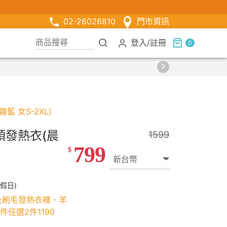
02-26026810
門市資訊
登入
/
註冊
0
 女S-2XL)
領發熱衣(晨
1599
799
$
假日)
灸刷毛發熱衣褲、羊
任選2件1190