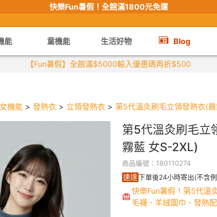
快樂Fun暑假！
全館滿1800元免運
機能
童機能
生活好物
Blog
【限時組合】買2件涼感衣享兒童半價
女機能
>
發熱衣
>
立領發熱衣
>
第5代溫灸刷毛立領發熱衣(晨霧藍
第5代溫灸刷毛立
霧藍 女S-2XL)
商品編號：180110274
速達
下單後24小時寄出(不含例
快樂Fun暑假！第5代溫
毛襪、羊絨圍巾、發熱配件