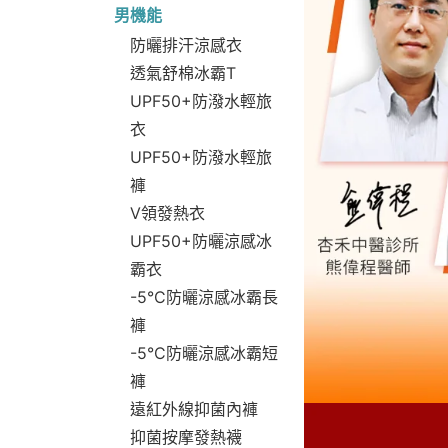
男機能
防曬排汗涼感衣
透氣舒棉冰霸T
UPF50+防潑水輕旅
衣
UPF50+防潑水輕旅
褲
V領發熱衣
UPF50+防曬涼感冰
霸衣
-5°C防曬涼感冰霸長
褲
-5°C防曬涼感冰霸短
褲
遠紅外線抑菌內褲
抑菌按摩發熱襪