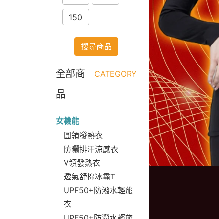
150
搜尋商品
全部商
CATEGORY
品
女機能
圓領發熱衣
防曬排汗涼感衣
V領發熱衣
透氣舒棉冰霸T
UPF50+防潑水輕旅
衣
UPF50+防潑水輕旅