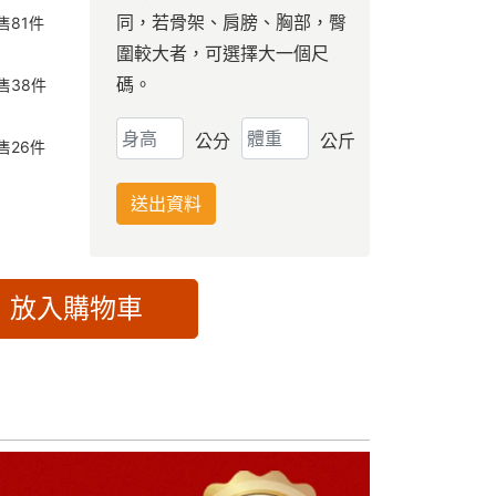
同，若骨架、肩膀、胸部，臀
售
81
件
圍較大者，可選擇大一個尺
碼。
售
38
件
公分
公斤
售
26
件
送出資料
放入購物車