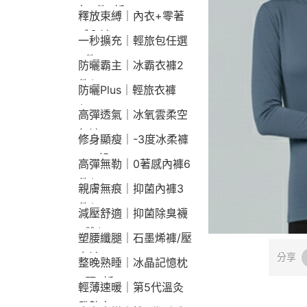
包2件9折
釋放束縛｜內衣+零著
感內褲
一秒擴充｜輕旅包任選
2件2190
防曬霸主｜冰霸衣褲2
件$1790
防曬Plus｜輕旅衣褲
$2190
高彈透氣｜冰氧雲柔空
氣褲
修身顯瘦｜-3度冰柔褲
790起
高彈無勒｜0著感內褲6
件$1290
親膚無痕｜抑菌內褲3
件$790
減壓舒適｜抑菌除臭襪
3雙$660
塑腰纖腿｜石墨烯褲/壓
力褲
分享
整晚熟睡｜冰晶記憶枕
2顆9折
輕薄速暖｜第5代溫灸
發熱衣