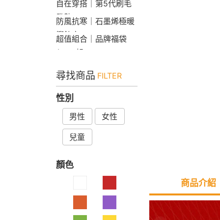
自在穿搭｜第5代刷毛
發熱Bra T
防風抗寒｜石墨烯極暖
衝鋒衣
超值組合｜品牌福袋
$599起
尋找商品
FILTER
性別
男性
女性
兒童
顏色
商品介紹