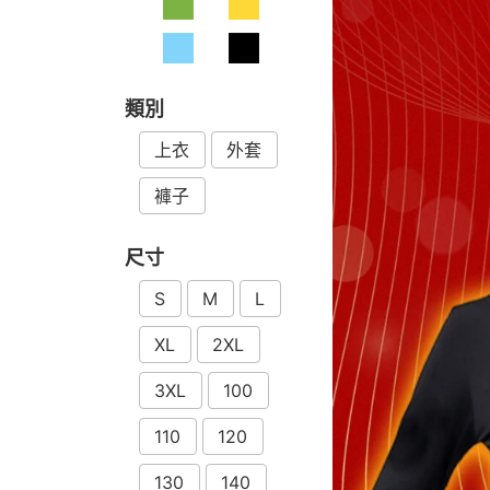
類別
上衣
外套
褲子
尺寸
S
M
L
XL
2XL
3XL
100
110
120
130
140