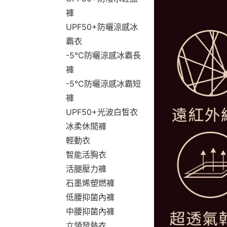
褲
UPF50+防曬涼感冰
霸衣
-5°C防曬涼感冰霸長
褲
-5°C防曬涼感冰霸短
褲
UPF50+光波白皙衣
冰柔休閒褲
輕動衣
智能活胸衣
活腿壓力褲
石墨烯塑燃褲
低腰抑菌內褲
中腰抑菌內褲
立領發熱衣