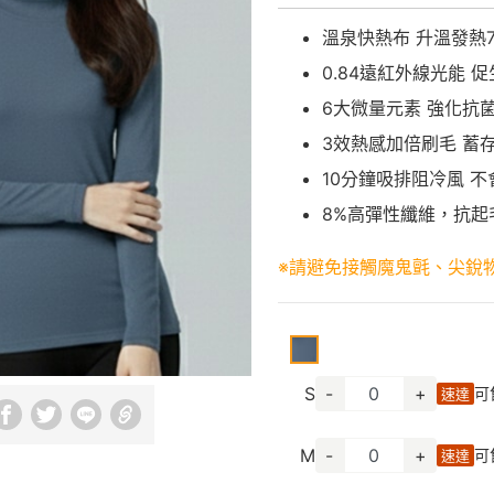
溫泉快熱布 升溫發熱7.
0.84遠紅外線光能 
6大微量元素 強化抗
3效熱感加倍刷毛 蓄
10分鐘吸排阻冷風 
8%高彈性纖維，抗起
※請避免接觸魔鬼氈、尖銳
S
-
+
可
速達
M
-
+
可
速達