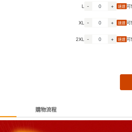
L
-
+
可
速達
XL
-
+
可
速達
2XL
-
+
可
速達
購物流程