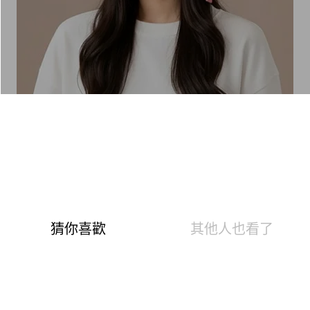
分享
防潑水羽絲絨護耳帽(暖陽粉 中性F)