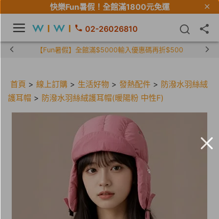
快樂Fun暑假！
全館滿1800元免運
02-26026810
【限時組合】買2件涼感衣享兒童半價
首頁
>
線上訂購
>
生活好物
>
發熱配件
>
防潑水羽絲絨
護耳帽
>
防潑水羽絲絨護耳帽(暖陽粉 中性F)