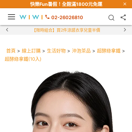
快樂Fun暑假！
全館滿1800元免運
02-26026810
【限時組合】買2件涼感衣享兒童半價
首頁
>
線上訂購
>
生活好物
>
沖泡茶品
>
超酵綠拿鐵
>
超酵綠拿鐵(10入)