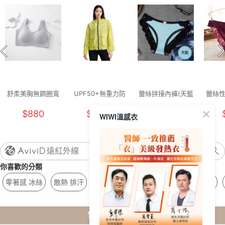
舒柔美胸無鋼圈寬
UPF50+無重力防
蕾絲拼接內褲(天藍
蕾絲
肩內衣(靜謐藍 女
潑水輕旅衣(萊姆黃
女M)
(
$880
$1290
$129
WIWI溫感衣
M-2XL)
女L-XL)
遠紅外線
你喜歡的分類
零著感 冰絲
散熱 排汗
冰霸 防曬
乳膠 健康鞋
智能 胸衣
你剛剛看了