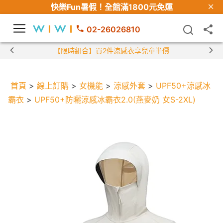
快樂Fun暑假！
全館滿1800元免運
02-26026810
【限時組合】買2件涼感衣享兒童半價
首頁
>
線上訂購
>
女機能
>
涼感外套
>
UPF50+涼感冰
霸衣
>
UPF50+防曬涼感冰霸衣2.0(燕麥奶 女S-2XL)