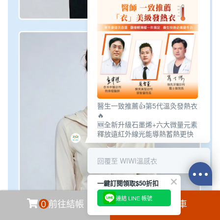
醫生一致推薦👍第5代溫灸發熱衣
🔥
🆕全新升級石墨烯+六大微量元素
釋放遠紅外線光能導熱蓄熱更快
回覆至 WIWI溫感衣
一鍵訂閱領取$50折扣
連結 LINE 帳號
0
前往結帳
加入購物車