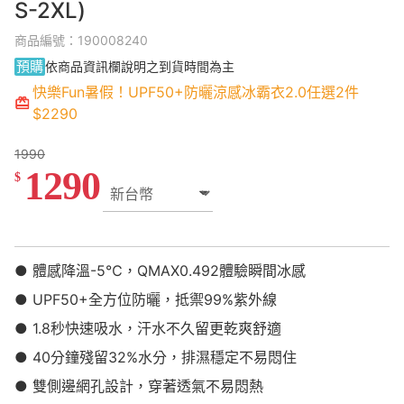
S-2XL)
商品編號：190008240
預購
依商品資訊欄說明之到貨時間為主
快樂Fun暑假！UPF50+防曬涼感冰霸衣2.0任選2件
$2290
1990
1290
$
● 體感降溫-5℃，QMAX0.492體驗瞬間冰感
● UPF50+全方位防曬，抵禦99%紫外線
● 1.8秒快速吸水，汗水不久留更乾爽舒適
● 40分鐘殘留32%水分，排濕穩定不易悶住
● 雙側邊網孔設計，穿著透氣不易悶熱