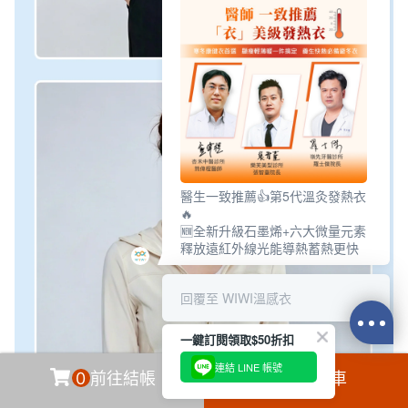
醫生一致推薦👍第5代溫灸發熱衣
🔥
🆕全新升級石墨烯+六大微量元素
釋放遠紅外線光能導熱蓄熱更快
回覆至 WIWI溫感衣
一鍵訂閱領取$50折扣
連結 LINE 帳號
0
前往結帳
加入購物車