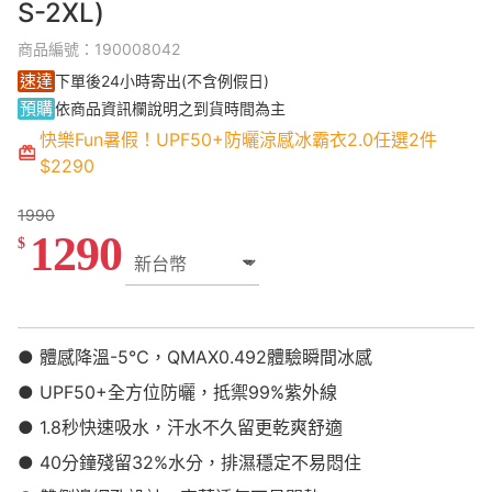
S-2XL)
商品編號：190008042
速達
下單後24小時寄出(不含例假日)
預購
依商品資訊欄說明之到貨時間為主
快樂Fun暑假！UPF50+防曬涼感冰霸衣2.0任選2件
$2290
1990
1290
$
● 體感降溫-5℃，QMAX0.492體驗瞬間冰感
● UPF50+全方位防曬，抵禦99%紫外線
● 1.8秒快速吸水，汗水不久留更乾爽舒適
● 40分鐘殘留32%水分，排濕穩定不易悶住