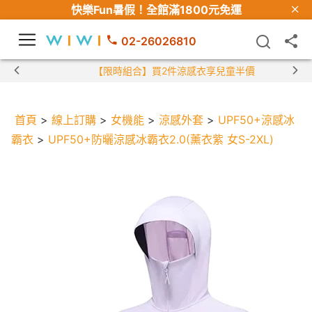
快樂Fun暑假！
全館滿1800元免運
02-26026810
【限時組合】買2件涼感衣享兒童半價
首頁
>
線上訂購
>
女機能
>
涼感外套
>
UPF50+涼感冰
霸衣
>
UPF50+防曬涼感冰霸衣2.0(薰衣紫 女S-2XL)