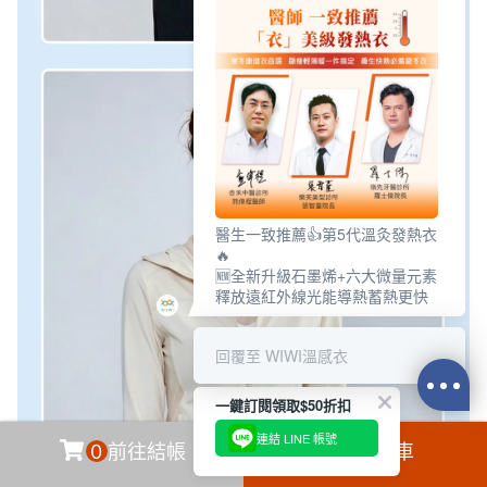
醫生一致推薦👍第5代溫灸發熱衣
🔥
🆕全新升級石墨烯+六大微量元素
釋放遠紅外線光能導熱蓄熱更快
回覆至 WIWI溫感衣
一鍵訂閱領取$50折扣
連結 LINE 帳號
0
前往結帳
加入購物車