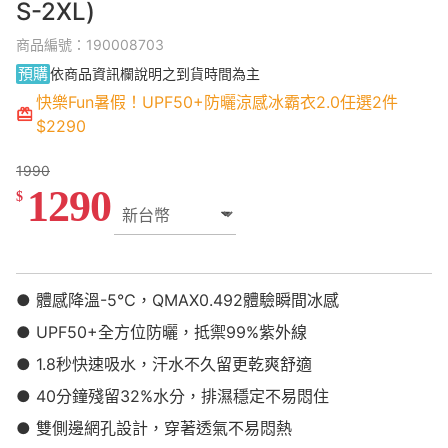
S-2XL)
商品編號：190008703
預購
依商品資訊欄說明之到貨時間為主
快樂Fun暑假！UPF50+防曬涼感冰霸衣2.0任選2件
$2290
1990
1290
$
● 體感降溫-5℃，QMAX0.492體驗瞬間冰感
● UPF50+全方位防曬，抵禦99%紫外線
● 1.8秒快速吸水，汗水不久留更乾爽舒適
● 40分鐘殘留32%水分，排濕穩定不易悶住
● 雙側邊網孔設計，穿著透氣不易悶熱