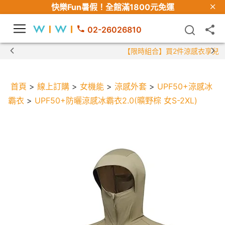
快樂Fun暑假！
全館滿1800元免運
02-26026810
【限時組合】買2件涼感衣享兒童半價
首頁
>
線上訂購
>
女機能
>
涼感外套
>
UPF50+涼感冰
霸衣
>
UPF50+防曬涼感冰霸衣2.0(曠野棕 女S-2XL)