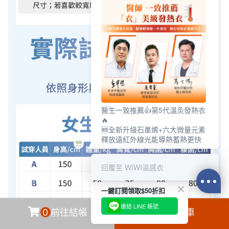
醫生一致推薦👍第5代溫灸發熱衣
🔥
🆕全新升級石墨烯+六大微量元素
釋放遠紅外線光能導熱蓄熱更快
回覆至 WIWI溫感衣
一鍵訂閱領取$50折扣
連結 LINE 帳號
0
前往結帳
加入購物車