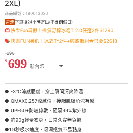
2XL)
商品編號：190013020
速達
下單後24小時寄出(不含例假日)
快樂Fun暑假！透氣舒棉冰霸T 2.0任選2件$1290
快樂FUN暑假！冰霸T*2件+輕旅褲組合只要$2618
1290
699
$
● -3°C涼感體感，穿上瞬間清爽降溫
● QMAX0.257涼感值，接觸肌膚沁涼有感
● UPF50+防曬係數，阻隔99%紫外線
● 約90g輕量衣身，日常久穿無負擔
●1.9秒吸水速度，吸濕透氣不易黏身