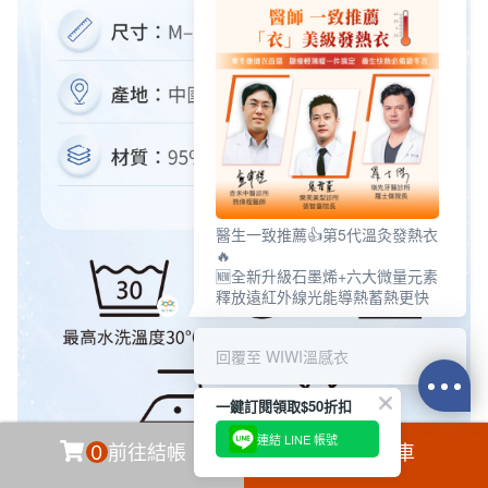
醫生一致推薦👍第5代溫灸發熱衣
🔥
🆕全新升級石墨烯+六大微量元素
釋放遠紅外線光能導熱蓄熱更快
回覆至 WIWI溫感衣
一鍵訂閱領取$50折扣
連結 LINE 帳號
0
前往結帳
加入購物車