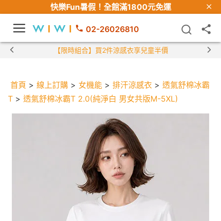
快樂Fun暑假！
全館滿1800元免運
02-26026810
【限時組合】買2件涼感衣享兒童半價
首頁
>
線上訂購
>
女機能
>
排汗涼感衣
>
透氣舒棉冰霸
T
>
透氣舒棉冰霸T 2.0(純淨白 男女共版M-5XL)