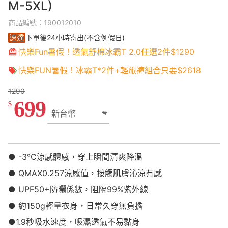
M-5XL)
商品編號：190012010
速達
下單後24小時寄出(不含例假日)
快樂Fun暑假！透氣舒棉冰霸T 2.0任選2件$1290
快樂FUN暑假！冰霸T*2件+輕旅褲組合只要$2618
1290
699
$
● -3°C涼感體感，穿上瞬間清爽降溫
● QMAX0.257涼感值，接觸肌膚沁涼有感
● UPF50+防曬係數，阻隔99%紫外線
● 約150g輕量衣身，日常久穿無負擔
●1.9秒吸水速度，吸濕透氣不易黏身