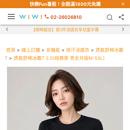
快樂Fun暑假！
全館滿1800元免運
02-26026810
【限時組合】買2件涼感衣享兒童半價
首頁
>
線上訂購
>
女機能
>
排汗涼感衣
>
透氣舒棉冰霸
T
>
透氣舒棉冰霸T 2.0(經典黑 男女共版M-5XL)