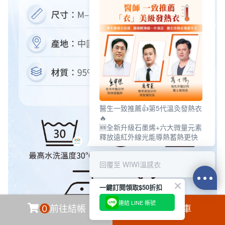
醫生一致推薦👍第5代溫灸發熱衣
🔥
🆕全新升級石墨烯+六大微量元素
釋放遠紅外線光能導熱蓄熱更快
回覆至 WIWI溫感衣
一鍵訂閱領取$50折扣
連結 LINE 帳號
0
前往結帳
加入購物車