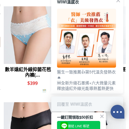
WIWI溫感衣
遠紅外線
你喜歡的分類
紫外線 連帽
鞋墊 乳膠
平口 BRA
長版 無鋼圈
涼感 排汗
其他人也看了
醫生一致推薦👍第5代溫灸發熱衣
🔥
🆕全新升級石墨烯+六大微量元素
釋放遠紅外線光能導熱蓄熱更快
回覆至 WIWI溫感衣
舒柔美胸無鋼圈寬
UPF50+無重力防
蕾絲拼接內褲(天藍
蕾絲
一鍵訂閱領取$50折扣
肩內衣(靜謐藍 女
潑水輕旅衣(萊姆黃
女M)
(
$880
$1290
$129
連結 LINE 帳號
M-2XL)
女L-XL)