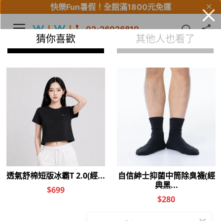
快樂Fun暑假！
全館滿1800元免運
02-26026810
【Fun暑假】全館滿$5000輸入優惠碼再折$500
此商品已下架