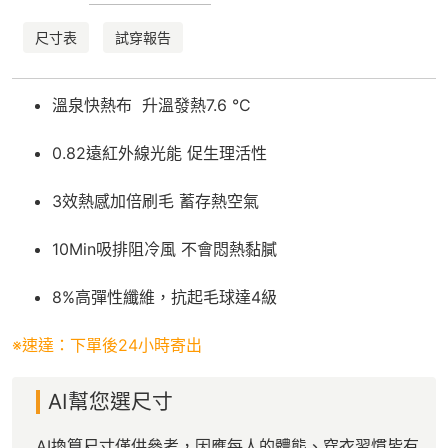
尺寸表
試穿報告
溫泉快熱布 升溫發熱7.6 °C
0.82遠紅外線光能 促生理活性
3效熱感加倍刷毛 蓄存熱空氣
10Min吸排阻冷風 不會悶熱黏膩
8%高彈性纖維，抗起毛球達4級
※速達：下單後24小時寄出
AI幫您選尺寸
AI換算尺寸僅供參考，因應每人的體態、穿衣習慣皆有