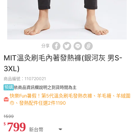
分享
MIT溫灸刷毛內著發熱褲(銀河灰 男S-
3XL)
商品編號：110720021
預購
依商品資訊欄說明之到貨時間為主
快樂Fun暑假！第5代溫灸刷毛發熱衣褲、羊毛襪、羊絨圍
巾、發熱配件任選2件1190
1599
799
$