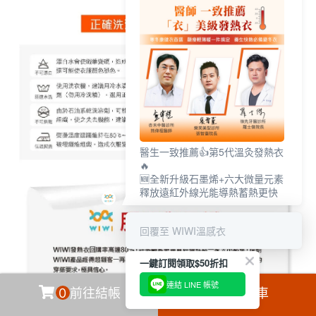
醫生一致推薦👍第5代溫灸發熱衣
🔥
🆕全新升級石墨烯+六大微量元素
釋放遠紅外線光能導熱蓄熱更快
回覆至 WIWI溫感衣
一鍵訂閱領取$50折扣
連結 LINE 帳號
0
前往結帳
加入購物車