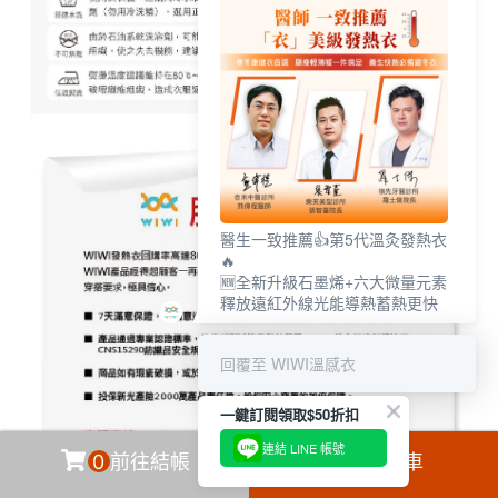
醫生一致推薦👍第5代溫灸發熱衣
🔥
🆕全新升級石墨烯+六大微量元素
釋放遠紅外線光能導熱蓄熱更快
回覆至 WIWI溫感衣
一鍵訂閱領取$50折扣
連結 LINE 帳號
0
前往結帳
加入購物車