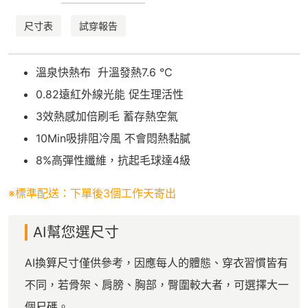
尺寸表
試穿報告
溫泉快熱布 升溫發熱7.6 °C
0.82遠紅外線光能 促生理活性
3效熱感加倍刷毛 蓄存熱空氣
10Min吸排阻冷風 不會悶熱黏膩
8%高彈性纖維，抗起毛球達4級
※標準配送：下單後3個工作天寄出
AI幫您選尺寸
AI換算尺寸僅供參考，因應每人的體態、穿衣習慣皆有
不同，若骨架、肩膀、胸部，臀圍較大者，可選擇大一
個尺碼。