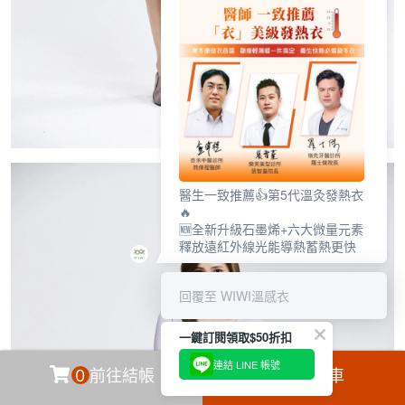
醫生一致推薦👍第5代溫灸發熱衣
🔥
🆕全新升級石墨烯+六大微量元素
釋放遠紅外線光能導熱蓄熱更快
回覆至 WIWI溫感衣
一鍵訂閱領取$50折扣
連結 LINE 帳號
0
前往結帳
加入購物車