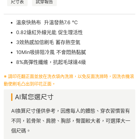
尺寸表
試穿報告
溫泉快熱布 升溫發熱7.6 °C
0.82遠紅外線光能 促生理活性
3效熱感加倍刷毛 蓄存熱空氣
10Min吸排阻冷風 不會悶熱黏膩
8%高彈性纖維，抗起毛球達4級
※ 請印花翻正面並放在洗衣袋內洗滌，以免反面洗滌時，因洗衣機滾
動使刷毛凸出到印花正面。
AI幫您選尺寸
AI換算尺寸僅供參考，因應每人的體態、穿衣習慣皆有
不同，若骨架、肩膀、胸部，臀圍較大者，可選擇大一
個尺碼。