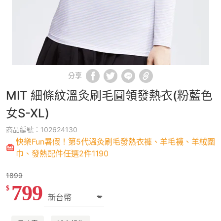
分享
MIT 細條紋溫灸刷毛圓領發熱衣(粉藍色
女S-XL)
商品編號：102624130
快樂Fun暑假！第5代溫灸刷毛發熱衣褲、羊毛襪、羊絨圍
巾、發熱配件任選2件1190
1899
799
$