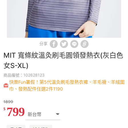
分享
MIT 寬條紋溫灸刷毛圓領發熱衣(灰白色
女S-XL)
商品編號：102628123
快樂Fun暑假！第5代溫灸刷毛發熱衣褲、羊毛襪、羊絨圍
巾、發熱配件任選2件1190
1899
799
$