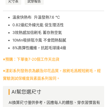
尺寸表
試穿報告
溫泉快熱布 升溫發熱7.6 °C
0.82遠紅外線光能 促生理活性
3效熱感加倍刷毛 蓄存熱空氣
10Min吸排阻冷風 不會悶熱黏膩
8%高彈性纖維，抗起毛球達4級
※預購：下單後7-20個工作天出貨
※漾彩系列發熱衣為顧及印花品質，故刷毛爲輕短刷毛，經
實驗測試保暖度與素面系列皆同。
AI幫您選尺寸
AI換算尺寸僅供參考，因應每人的體態、穿衣習慣皆有