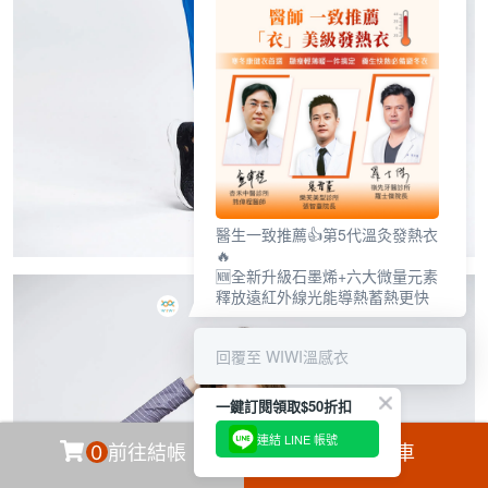
醫生一致推薦👍第5代溫灸發熱衣
🔥
🆕全新升級石墨烯+六大微量元素
釋放遠紅外線光能導熱蓄熱更快
回覆至 WIWI溫感衣
一鍵訂閱領取$50折扣
連結 LINE 帳號
0
前往結帳
加入購物車