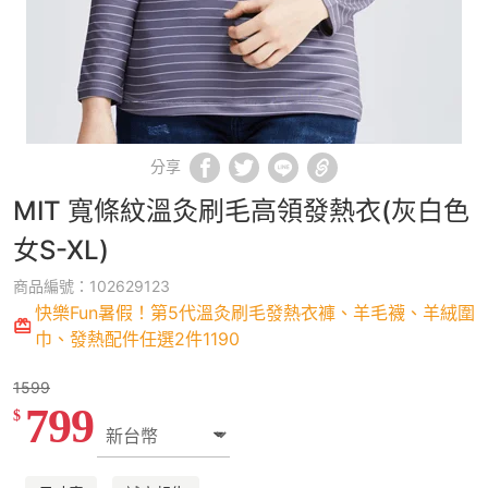
分享
MIT 寬條紋溫灸刷毛高領發熱衣(灰白色
女S-XL)
商品編號：102629123
快樂Fun暑假！第5代溫灸刷毛發熱衣褲、羊毛襪、羊絨圍
巾、發熱配件任選2件1190
1599
799
$