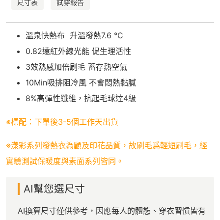
尺寸表
試穿報告
溫泉快熱布 升溫發熱7.6 °C
0.82遠紅外線光能 促生理活性
3效熱感加倍刷毛 蓄存熱空氣
10Min吸排阻冷風 不會悶熱黏膩
8%高彈性纖維，抗起毛球達4級
※標配：下單後3-5個工作天出貨
※漾彩系列發熱衣為顧及印花品質，故刷毛爲輕短刷毛，經
實驗測試保暖度與素面系列皆同。
AI幫您選尺寸
AI換算尺寸僅供參考，因應每人的體態、穿衣習慣皆有