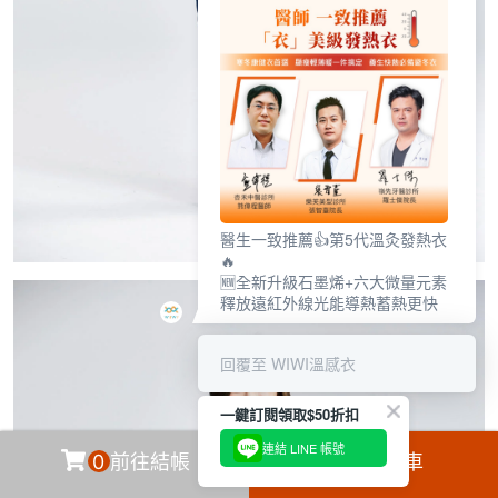
醫生一致推薦👍第5代溫灸發熱衣
🔥
🆕全新升級石墨烯+六大微量元素
釋放遠紅外線光能導熱蓄熱更快
回覆至 WIWI溫感衣
一鍵訂閱領取$50折扣
連結 LINE 帳號
0
前往結帳
加入購物車