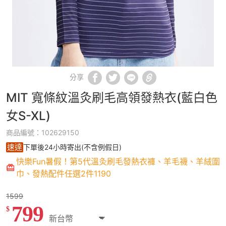
分享
MIT 寬條紋溫灸刷毛高領發熱衣(藍白色
女S-XL)
商品編號：102629150
速達
下單後24小時寄出(不含例假日)
快樂Fun暑假！第5代溫灸刷毛發熱衣褲、羊毛襪、羊絨圍
巾、發熱配件任選2件1190
1599
799
$