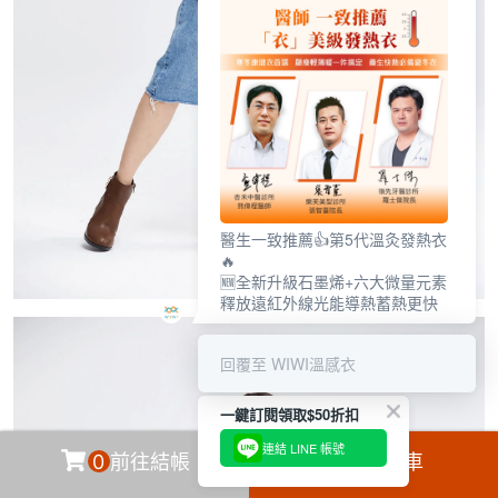
醫生一致推薦👍第5代溫灸發熱衣
🔥
🆕全新升級石墨烯+六大微量元素
釋放遠紅外線光能導熱蓄熱更快
回覆至 WIWI溫感衣
一鍵訂閱領取$50折扣
連結 LINE 帳號
0
前往結帳
加入購物車