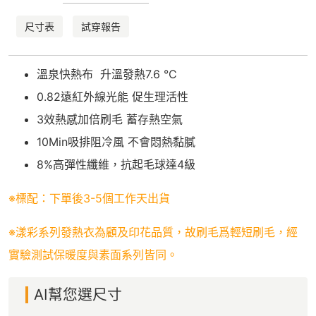
尺寸表
試穿報告
溫泉快熱布 升溫發熱7.6 °C
0.82遠紅外線光能 促生理活性
3效熱感加倍刷毛 蓄存熱空氣
10Min吸排阻冷風 不會悶熱黏膩
8%高彈性纖維，抗起毛球達4級
※標配：下單後3-5個工作天出貨
※漾彩系列發熱衣為顧及印花品質，故刷毛爲輕短刷毛，經
實驗測試保暖度與素面系列皆同。
AI幫您選尺寸